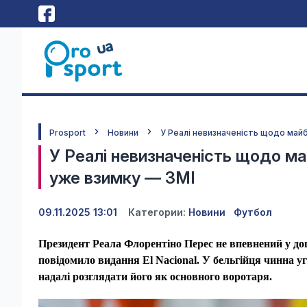
Prosport
Новини
У Реалі невизначеність щодо май
У Реалі невизначеність щодо ма
уже взимку — ЗМІ
09.11.2025 13:01
Категории:
Новини
Футбол
Президент Реала Флорентіно Перес не впевнений у до
повідомило видання El Nacional. У бельгійця чинна уг
надалі розглядати його як основного воротаря.