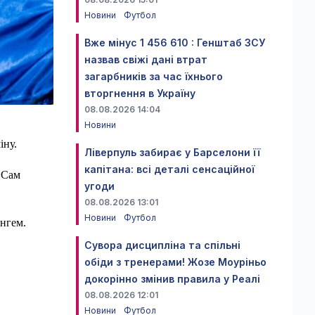
Новини
Футбол
Вже мінус 1 456 610 : Генштаб ЗСУ
назвав свіжі дані втрат
загарбників за час їхнього
вторгнення в Україну
08.08.2026 14:04
Новини
іну.
Ліверпуль забирає у Барселони її
капітана: всі деталі сенсаційної
. Сам
угоди
08.08.2026 13:01
Новини
Футбол
енгем.
Сувора дисципліна та спільні
обіди з тренерами! Жозе Моуріньо
докорінно змінив правила у Реалі
08.08.2026 12:01
Новини
Футбол