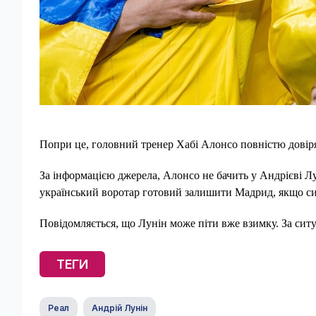
Попри це, головний тренер Хабі Алонсо повністю довіря
За інформацією джерела, Алонсо не бачить у Андрієві Лу
український воротар готовий залишити Мадрид, якщо сит
Повідомляється, що Лунін може піти вже взимку. За сит
ТЕГИ
Реал
Андрій Лунін