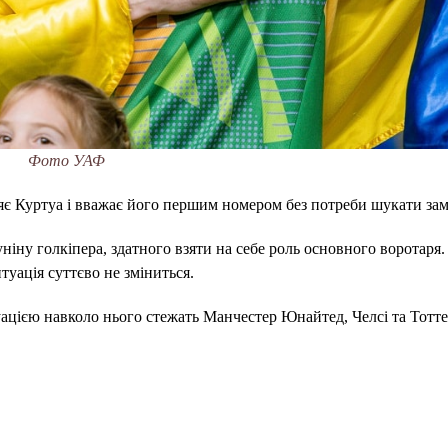
Фото УАФ
є Куртуа і вважає його першим номером без потреби шукати зам
ніну голкіпера, здатного взяти на себе роль основного воротаря
уація суттєво не зміниться.
уацією навколо нього стежать Манчестер Юнайтед, Челсі та Тотт