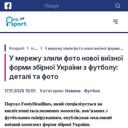
Н
овини
У
мережу злили фото нової виїзної форми збірної України з футболу: деталі та фото
Prosport
У мережу злили фото нової виїзної
форми збірної України з футболу:
деталі та фото
17.11.2025 13:01
Категории:
Новини
Футбол
Портал
FootyHeadlines
, який спеціалізується на
висвітленні ексклюзивних моментів, пов’язаних з
футбольним екіпіруванням, опублікував можливий
виїзний комплект форми збірної України.