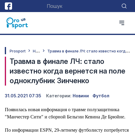
Н
овини
Т
равма в финале ЛЧ: стало известно когда вернется на поле одноклубник Зинченко
Prosport
Травма в финале ЛЧ: стало
известно когда вернется на поле
одноклубник Зинченко
31.05.2021 07:35
Категории:
Новини
Футбол
Появилась новая информация о травме полузащитника
"Манчестер Сити" и сборной Бельгии Кевина Де Брюйне.
По информации ESPN, 29-летнему футболисту потребуется