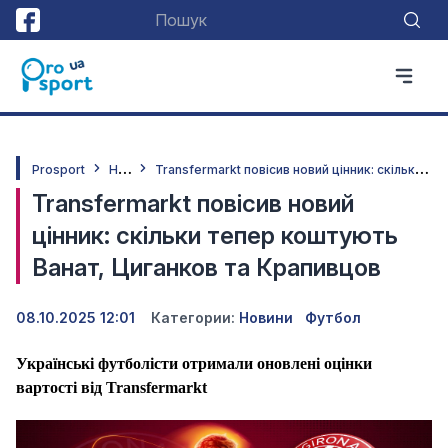
Н
овини
T
ransfermarkt повісив новий цінник: скільки тепер коштують Ванат, Циганков та Крапивцов
Prosport
Transfermarkt повісив новий
цінник: скільки тепер коштують
Ванат, Циганков та Крапивцов
08.10.2025 12:01
Категории:
Новини
Футбол
Українські футболісти отримали оновлені оцінки
вартості від Transfermarkt