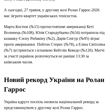
А сьогодні, 27 травня, у другому колі Ролан Гаррос-2026
має зіграти квартет українських тенісисток.
Марта Костюк (№15) протистоятиме американці Кеті
Волинець (№108), Юлія Стародубцева (№54) потрапила під
казашку Єлєну Рибакіну (№2), Дарія Снігур (№95) зіграє
проти американки Пейтон Стернс (№78), а Еліна Світоліна
(№7) зустрінеться з іспанкою Кейтлін Кеведо (№126). Матчі
за участі українок розпочнуться не раніше 13:30 за
київським часом.
Новий рекорд України на Ролан
Гаррос
Україна вдруге поспіль оновила національний рекорд за
представництвом у другому колі Ролан Гаррос.