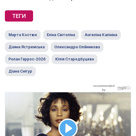
ТЕГИ
Марта Костюк
Еліна Світоліна
Ангеліна Калініна
Даяна Ястремська
Олександра Олійникова
Ролан Гаррос-2026
Юлія Стародбуцева
Діана Снігур