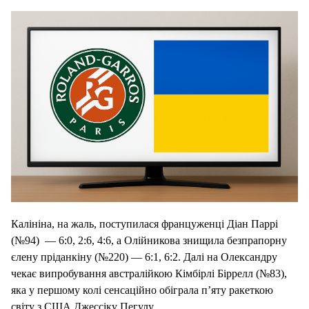
Калініна, на жаль, поступилася француженці Діан Паррі
(№94) — 6:0, 2:6, 4:6, а Олійникова знищила безпрапорну
єлену пріданкіну (№220) — 6:1, 6:2. Далі на Олександру
чекає випробування австралійкою Кімбірлі Біррелл (№83),
яка у першому колі сенсаційно обіграла п’яту ракеткою
світу з США Джессіку Пегулу.