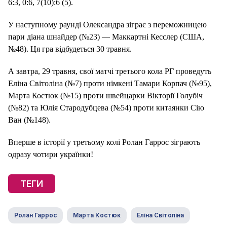
6:3, 0:6, 7(10):6 (5).
У наступному раунді Олександра зіграє з переможницею
пари діана шнайдер (№23) — Маккартні Кесслер (США,
№48). Ця гра відбудеться 30 травня.
А завтра, 29 травня, свої матчі третього кола РГ проведуть
Еліна Світоліна (№7) проти німкені Тамари Корпач (№95),
Марта Костюк (№15) проти швейцарки Вікторії Голубіч
(№82) та Юлія Стародубцева (№54) проти китаянки Сію
Ван (№148).
Вперше в історії у третьому колі Ролан Гаррос зіграють
одразу чотири українки!
ТЕГИ
Ролан Гаррос
Марта Костюк
Еліна Світоліна