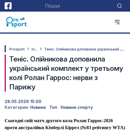
Н
овини
Т
еніс. Олійникова доповнила український комплект у третьому колі Ролан Гаррос: нерви з Парижу
Prosport
Теніс. Олійникова доповнила
український комплект у третьому
колі Ролан Гаррос: нерви з
Парижу
28.05.2026 15:00
Категории:
Новини
Топ
Новини спорту
Сьогодні свій матч другого кола Ролан Гаррос-2026
проти австралійки Кімберлі Біррел (№83 рейтингу WTA)