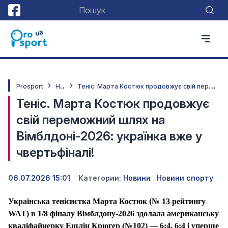
Н
овини
Т
еніс. Марта Костюк продовжує свій переможний шлях на Вімблдоні-2026: українка вже у чвертьфіналі!
Prosport
Теніс. Марта Костюк продовжує
свій переможний шлях на
Вімблдоні-2026: українка вже у
чвертьфіналі!
06.07.2026 15:01
Категории:
Новини
Новини спорту
Українська тенісистка Марта Костюк (№ 13 рейтингу
WAT) в 1/8 фіналу Вімблдону-2026 здолала американську
кваліфайнерку Ешлін Крюгер (№102) — 6:4, 6:4 і уперше