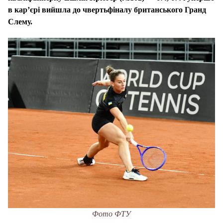
в кар’єрі вийшла до чвертьфіналу британського Гранд
Слему.
Фото ФТУ