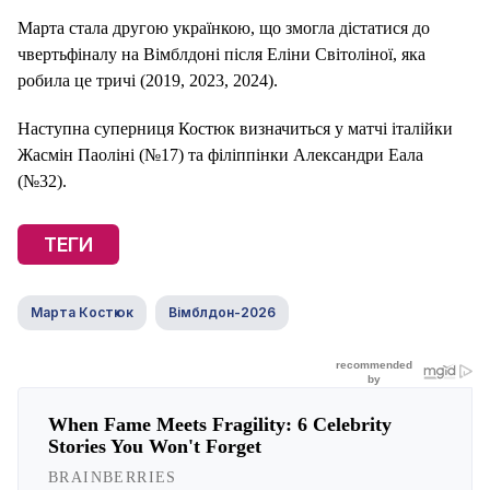
Марта стала другою українкою, що змогла дістатися до
чвертьфіналу на Вімблдоні після Еліни Світоліної, яка
робила це тричі (2019, 2023, 2024).
Наступна суперниця Костюк визначиться у матчі італійки
Жасмін Паоліні (№17) та філіппінки Александри Еала
(№32).
ТЕГИ
Марта Костюк
Вімблдон-2026