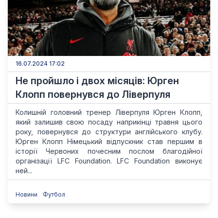
16.07.2024 17:02
Не пройшло і двох місяців: Юрген
Клопп повернувся до Ліверпуля
Колишній головний тренер Ліверпуля Юрген Клопп,
який залишив свою посаду наприкінці травня цього
року, повернувся до структури англійського клубу.
Юрген Клопп Німецький відпускник став першим в
історії Червоних почесним послом благодійної
організації LFC Foundation. LFC Foundation виконує
ней...
Новини
Футбол