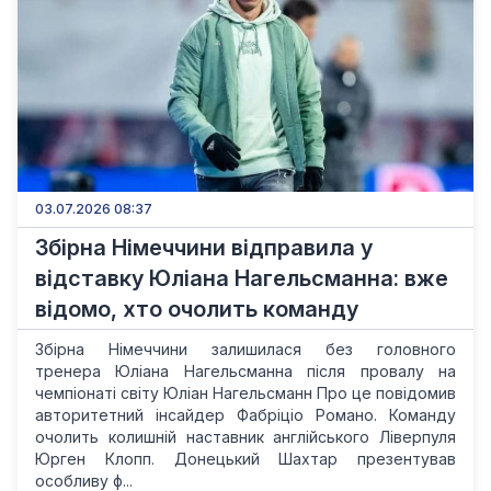
03.07.2026 08:37
Збірна Німеччини відправила у
відставку Юліана Нагельсманна: вже
відомо, хто очолить команду
Збірна Німеччини залишилася без головного
тренера Юліана Нагельсманна після провалу на
чемпіонаті світу Юліан Нагельсманн Про це повідомив
авторитетний інсайдер Фабріціо Романо. Команду
очолить колишній наставник англійського Ліверпуля
Юрген Клопп. Донецький Шахтар презентував
особливу ф...