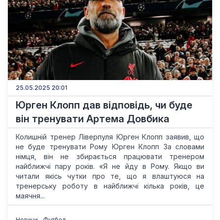
25.05.2025 20:01
Юрген Клопп дав відповідь, чи буде
він тренувати Артема Довбика
Колишній тренер Ліверпуля Юрген Клопп заявив, що
не буде тренувати Рому Юрген Клопп За словами
німця, він не збирається працювати тренером
найближчі пару років. «Я не йду в Рому. Якщо ви
читали якісь чутки про те, що я влаштуюся на
тренерську роботу в найближчі кілька років, це
маячня...
Новини
Футбол