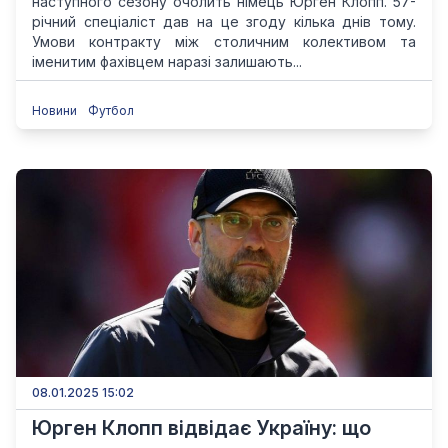
наступного сезону очолить німець Юрген Клопп. 57-
річний спеціаліст дав на це згоду кілька днів тому.
Умови контракту між столичним колективом та
іменитим фахівцем наразі залишають...
Новини
Футбол
08.01.2025 15:02
Юрген Клопп відвідає Україну: що