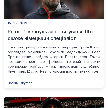
15.01.2026 20:01
Реал і Ліверпуль заінтригували! Що
скаже німецький спеціаліст
Колишній тренер англійського Ліверпуля Юрген Клопп
розглядає можливість очолити мадридський Реал
Про це пише інсайдер Флоріан Плеттенберг. Також
повідомляється, що фахівець готовий поновити
тренерську кар'єру у разі пропозиції від збірної
Німеччини. 12 січня Реал оголосив про звільнення гол...
Новини
Футбол