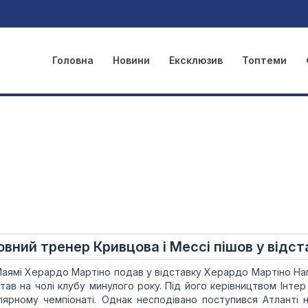
Головна
Новини
Ексклюзив
Топтеми
ловний тренер Кривцова і Мессі пішов у відст
Маямі Херардо Мартіно подав у відставку Херардо Мартіно На
тав на чолі клубу минулого року. Під його керівництвом Інтер
лярному чемпіонаті. Однак несподівано поступився Атланті н