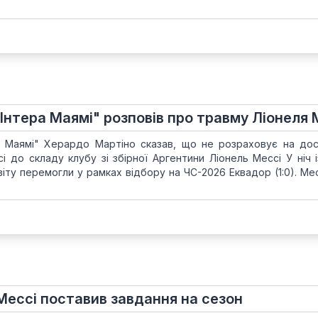
Інтера Маямі" розповів про травму Ліонеля 
а Маямі" Херардо Мартіно сказав, що не розраховує на до
 до складу клубу зі збірної Аргентини Ліонель Мессі У ніч і
віту перемогли у рамках відбору на ЧС-2026 Еквадор (1:0). Ме
Мессі поставив завдання на сезон