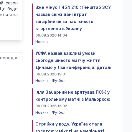
ий сезон
Вже мінус 1 454 210 : Генштаб ЗСУ
"Це буде
назвав свіжі дані втрат
неться за
загарбників за час їхнього
вторгнення в Україну
06.08.2026 14:04
Новини
УЄФА назвав важливі умови
перед »
сьогоднішнього матчу життя
Динамо у Лізі конференцій: деталі
06.08.2026 13:01
Новини
Футбол
Ілля Забарний не врятував ПСЖ у
контрольному матчі з Мальоркою
06.08.2026 12:02
Новини
Футбол
Стрибки у воду. Україна стала
золотою у міксті на чемпіонаті