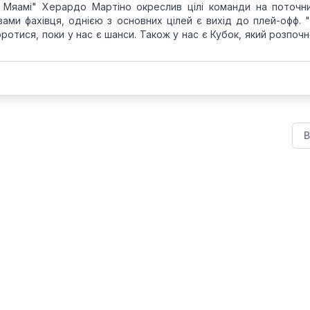
а Мяамі" Херардо Мартіно окреслив цілі команди на поточн
ами фахівця, однією з основних цілей є вихід до плей-офф. 
ротися, поки у нас є шанси. Також у нас є Кубок, який розпоч
В