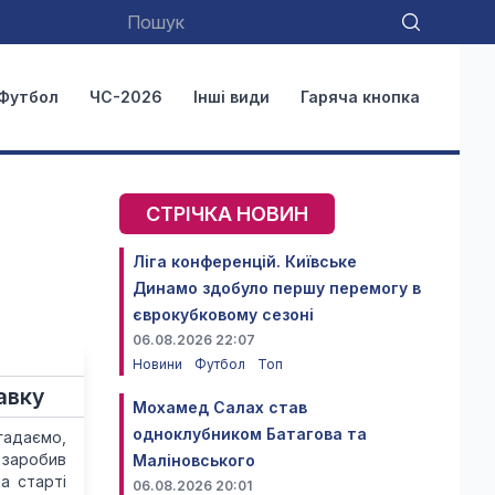
Футбол
ЧС-2026
Інші види
Гаряча кнопка
СТРІЧКА НОВИН
Ліга конференцій. Київське
Динамо здобуло першу перемогу в
єврокубковому сезоні
06.08.2026 22:07
Новини
Футбол
Топ
авку
Мохамед Салах став
одноклубником Батагова та
гадаємо,
 заробив
Маліновського
а старті
06.08.2026 20:01