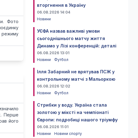
вторгнення в Україну
06.08.2026 14:04
Новини
пи. Фото
поєдинку
УЄФА назвав важливі умови
о режиму
сьогоднішнього матчу життя
Динамо у Лізі конференцій: деталі
06.08.2026 13:01
Новини
Футбол
Ілля Забарний не врятував ПСЖ у
контрольному матчі з Мальоркою
06.08.2026 12:02
Новини
Футбол
Стрибки у воду. Україна стала
значило
золотою у міксті на чемпіонаті
х. Перше
Європи: подробиці нашого тріумфу
рав його
06.08.2026 11:01
Новини
Новини спорту