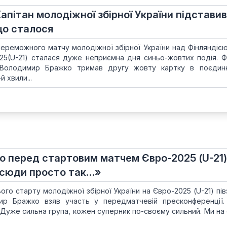
Капітан молодіжної збірної України підставив
що сталося
ереможного матчу молодіжної збірної України над Фінляндією 
25(U-21) сталася дуже неприємна дня синьо-жовтих подія. 
 Володимир Бражко тримав другу жовту картку в поєдин
 хвили...
 перед стартовим матчем Євро-2025 (U-21)
в сюди просто так…»
го старту молодіжної збірної України на Євро-2025 (U-21) пів
ир Бражко взяв участь у передматчевій пресконференції
Дуже сильна група, кожен суперник по-своєму сильний. Ми на 