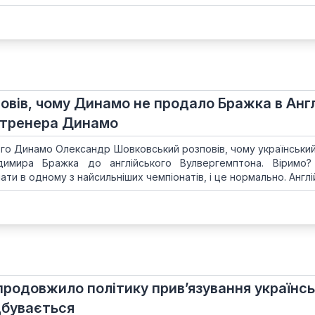
овів, чому Динамо не продало Бражка в Англ
я тренера Динамо
ого Динамо Олександр Шовковський розповів, чому український
одимира Бражка до англійського Вулвергемптона. Віримо
ати в одному з найсильніших чемпіонатів, і це нормально. Англій.
продовжило політику прив’язування українс
ідбувається