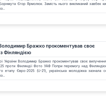
о Борнмута Єгор Ярмолюк. Замість нього викликаний хавбек ки
...
. Володимир Бражко прокоментував своє
 з Фінляндією
ної України Володимир Бражко прокоментував своє вилучення
25 проти Фінляндії Фото УАФ Попри перемогу над Фінляндією
го етапу Євро-2025 (U-21), українська молодіжка зазнала с
о...