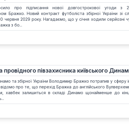
сило про підписання нової довгострокової угоди з 23
ом Бражко. Новий контракт футболіста збірної України зі с
0 червня 2029 року. Нагадаємо, що у січня ходили серйозні ч
ажка з бо...
а провідного півзахисника київського Дина
инамо та збірної України Володимир Бражко потрапив у сферу і
 відомо про те, що перехід Бражка до англійського Вулверхем
ом, хавбек залишиться в складі Динамо щонайменше до кін
...