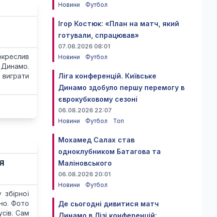
Новини
Футбол
Ігор Костюк: «План на матч, який
готували, спрацював»
07.08.2026 08:01
окреслив
Новини
Футбол
 Динамо.
 виграти
Ліга конференцій. Київське
Динамо здобуло першу перемогу в
єврокубковому сезоні
06.08.2026 22:07
Новини
Футбол
Топ
Мохамед Салах став
одноклубником Батагова та
я
Маліновського
06.08.2026 20:01
Новини
Футбол
 збірної
но. Фото
Де сьогодні дивитися матч
сів. Сам
Динамо в Лізі конференцій: