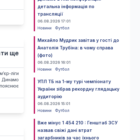
детальна інформація по
трансляції
06.08.2026 17:01
Новини
Футбол
Михайло Мудрик завітав у гості до
Анатолія Трубіна: в чому справа
ати ще
(фото)
06.08.2026 16:01
Новини
Футбол
’єр-ліги
о Динамо
УПЛ ТБ на 1-му турі чемпіонату
 пояснює
України зібрав рекордну глядацьку
аудиторію
06.08.2026 15:01
Новини
Футбол
Вже мінус 1 454 210 : Генштаб ЗСУ
назвав свіжі дані втрат
загарбників за час їхнього