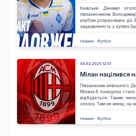
Київське Динамо оголо
півзахисником Володимир
клубом розраховано до 3
зацікавленість у купівлі Бр
Новини
Футбол
04.02.2025 12:01
Мілан націлився н
Півзахисник київського Д
Мілана В понеділок стало
відбудеться. Таким чин
сезону. Тим не менш, на нь
Новини
Футбол