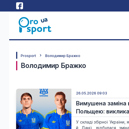
Prosport
Володимир Бражко
Володимир Бражко
26.05.2026 09:03
Вимушена заміна в
Польщею: виклика
У складі збірної України,
й Данії, відбулася змі