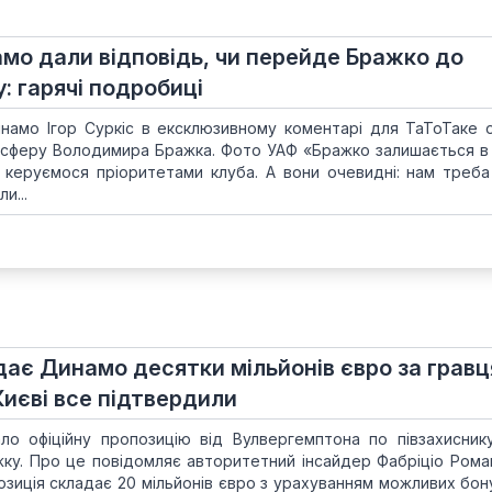
мо дали відповідь, чи перейде Бражко до
у: гарячі подробиці
намо Ігор Суркіс в ексклюзивному коментарі для ТаТоТаке 
нсферу Володимира Бражка. Фото УАФ «Бражко залишається в
керуємося пріоритетами клуба. А вони очевидні: нам треба
и...
дає Динамо десятки мільйонів євро за гравц
 Києві все підтвердили
о офіційну пропозицію від Вулвергемптона по півзахиснику
ку. Про це повідомляє авторитетний інсайдер Фабріціо Рома
зиція складає 20 мільйонів євро з урахуванням можливих бону