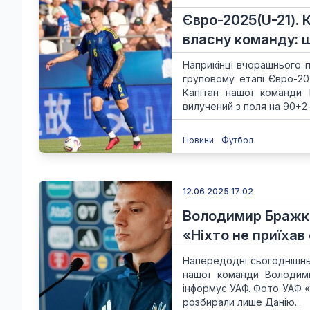
Євро-2025(U-21). 
власну команду: 
Наприкінці вчорашнього п
груповому етапі Євро-20
Капітан нашої команди
вилучений з поля на 90+2-й
Новини
Футбол
12.06.2025 17:02
Володимир Бражко
«Ніхто не приїха
Напередодні сьогоднішньо
нашої команди Володим
інформує УАФ. Фото УАФ «
розбирали лише Данію...