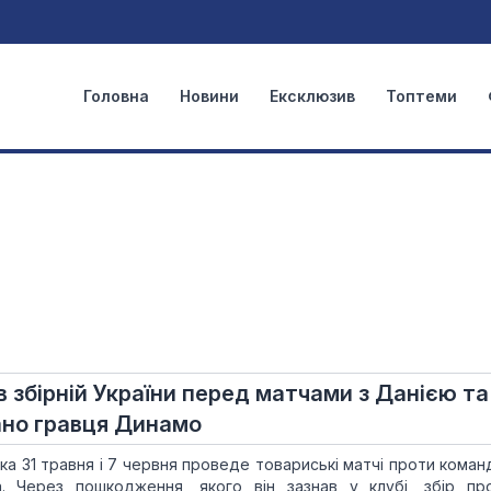
Головна
Новини
Ексклюзив
Топтеми
 збірній України перед матчами з Данією та
но гравця Динамо
 яка 31 травня і 7 червня проведе товариські матчі проти кома
на. Через пошкодження, якого він зазнав у клубі, збір пр