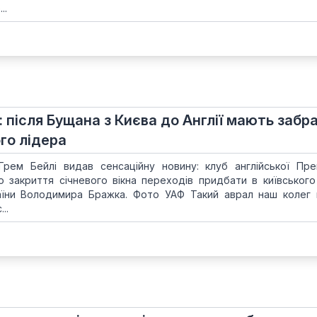
..
 після Бущана з Києва до Англії мають забр
го лідера
Грем Бейлі видав сенсаційну новину: клуб англійської Прем
 закриття січневого вікна переходів придбати в київськог
країни Володимира Бражка. Фото УАФ Такий аврал наш колег
..