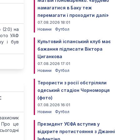
Матвій Пономаренко: «Будемо
намагатися в Баку теж
перемагати і проходити далі»
07.08.2026 18:01
(2:0) на
Новини
Футбол
Фото УАФ
Культовий іспанський клуб має
ку і був
бажання підписати Віктора
Циганкова
07.08.2026 17:01
Новини
Футбол
Терористи з росії обстріляли
одеський стадіон Чорноморця
:
(фото)
07.08.2026 16:01
Новини
Футбол
захисник
. Про це
Президент УЄФА вступив у
сьогодні
відкрите протистояння з Джанні
Інфантіно