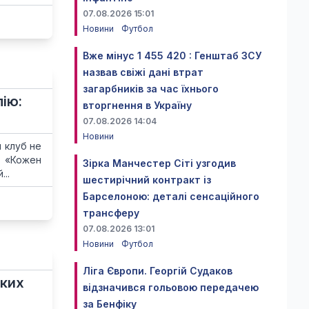
07.08.2026 15:01
Новини
Футбол
Вже мінус 1 455 420 : Генштаб ЗСУ
назвав свіжі дані втрат
загарбників за час їхнього
ію:
вторгнення в Україну
07.08.2026 14:04
Новини
 клуб не
? «Кожен
Зірка Манчестер Сіті узгодив
..
шестирічний контракт із
Барселоною: деталі сенсаційного
трансферу
07.08.2026 13:01
Новини
Футбол
Ліга Європи. Георгій Судаков
ьких
відзначився гольовою передачею
за Бенфіку