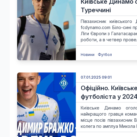
Київське Динамо 
Туреччині
Півзахисник київськог
fcdynamo.com Біло-сині 
Ліги Європи з Галатасар
роботи, а в четвер провел
Новини
Футбол
07.01.2025 09:01
Офіційно. Київськ
футболіста у 2024
Київське Динамо оголо
найкращого гравця коман
місце посів півзахисник
колега по амплуа Микола Ш