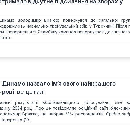
отримало відчутне підсилення на зборах у
о Динамо Володимир Бражко повернувся до загальної гру
продовжують навчально-тренувальний збір у Туреччині. Після 
аєм і повернення зі Стамбулу команда повернулася до звичног
а ко...
е Динамо назвало ім’я свого найкращого
 році: вс деталі
сили результати вболівальницього голосування, яке ви
ди у 2024 році. Про це повідомляє офіційний сайт біло-сині
 Володимир Бражко, що набрав 23% респондентів. Срібло заб
апаренко (19...