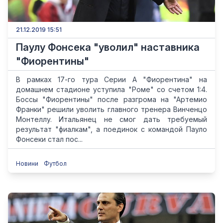
21.12.2019 15:51
Паулу Фонсека "уволил" наставника
"Фиорентины"
В рамках 17-го тура Серии А "Фиорентина" на
домашнем стадионе уступила "Роме" со счетом 1:4.
Боссы "Фиорентины" после разгрома на "Артемио
Франки" решили уволить главного тренера Винченцо
Монтеллу. Итальянец не смог дать требуемый
результат "фиалкам", а поединок с командой Пауло
Фонсеки стал пос...
Новини
Футбол