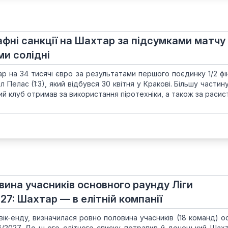
фні санкції на Шахтар за підсумками матчу
ми солідні
 на 34 тисячі євро за результатами першого поєдинку 1/2 фін
 Пелас (1:3), який відбувся 30 квітня у Кракові. Більшу части
й клуб отримав за використання піротехніки, а також за расис
вина учасників основного раунду Ліги
27: Шахтар — в елітній компанії
вік-енду, визначилася ровно половина учасників (18 команд) о
26/2027. До цього елітного списку потрапив й донецький Шахт