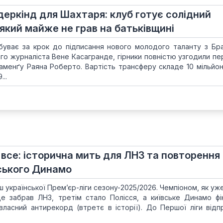
деркінд для Шахтаря: клуб готує солідний
який майже не грав на батьківщині
ває за крок до підписання нового молодого таланту з Браз
о журналіста Вене Касагранде, гірники повністю узгодили пер
ламенґу Раяна Роберто. Вартість трансферу складе 10 мільйоні
..
все: історична мить для ЛНЗ та повторення
ського Динамо
ш української Прем’єр-ліги сезону-2025/2026. Чемпіоном, як уж
е забрав ЛНЗ, третім стало Полісся, а київське Динамо фі
ласний антирекорд (втретє в історії). До Першої ліги відп