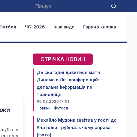
Футбол
ЧС-2026
Інші види
Гаряча кнопка
СТРІЧКА НОВИН
Де сьогодні дивитися матч
Динамо в Лізі конференцій:
детальна інформація по
трансляції
06.08.2026 17:01
Новини
Футбол
поки
Михайло Мудрик завітав у гості до
Анатолія Трубіна: в чому справа
клубів у
(фото)
 Гентом у