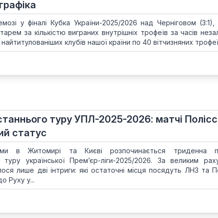
графіка
озі у фіналі Кубка України-2025/2026 над Черніговом (3:1), 
арем за кількістю виграних внутрішніх трофеїв за часів неза
 найтитулованіших клубів нашої країни по 40 вітчизняних трофеї
таннього туру УПЛ-2025-2026: матчі Полісс
ий статус
ами в Житомирі та Києві розпочинається триденна п
 туру української Прем’єр-ліги-2025/2026. За великим рах
лося лише дві інтриги: які остаточні місця посядуть ЛНЗ та П
 Руху у...