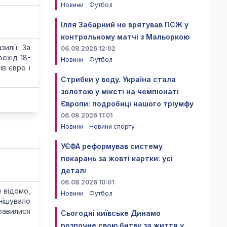
Новини
Футбол
Ілля Забарний не врятував ПСЖ у
контрольному матчі з Мальоркою
илії. За
06.08.2026 12:02
ехід 18-
Новини
Футбол
в євро і
Стрибки у воду. Україна стала
золотою у міксті на чемпіонаті
Європи: подробиці нашого тріумфу
06.08.2026 11:01
Новини
Новини спорту
УЄФА реформував систему
покарань за жовті картки: усі
деталі
06.08.2026 10:01
е відомо,
Новини
Футбол
нішувало
равилися
Сьогодні київське Динамо
розпочне свою битву за життя у