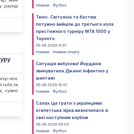
Новини
Футбол
у раунді
Теніс. Світоліна та Костюк
потужно вийшли до третього кола
престижного турніру WTA 1000 у
Торонто
05.08.2026 11:01
Новини
Новини спорту
туру
Ситуація вибухова! Йорданія
звинуватила Джанні Інфантіно у
шантажі
єр-ліги.
отьба за
05.08.2026 10:01
ж, сумно
Новини
Футбол
Салах їде грати з українцями:
єгипетська зірка визначилася зі
свої наступним клубом
05.08.2026 09:03
Новини
Футбол