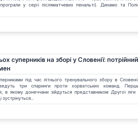
ці програли у серії післяматчевих пенальті). Динамо та Полі
ох суперників на зборі у Словенії: потрійни
мен
перниками під час літнього тренувального збору в Словенії
оведуть три спаринги проти хорватських команд. Перш
я, в якому донеччани зійдуться представником Другої ліги 
 зустрінуться...