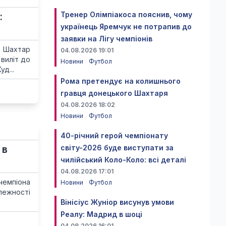
Тренер Олімпіакоса пояснив, чому
:
українець Яремчук не потрапив до
заявки на Лігу чемпіонів
: Шахтар
04.08.2026 19:01
виліт до
Новини
Футбол
уд...
Рома претендує на колишнього
гравця донецького Шахтаря
04.08.2026 18:02
Новини
Футбол
40-річний герой чемпіонату
 в
світу-2026 буде виступати за
чилійський Коло-Коло: всі деталі
04.08.2026 17:01
чемпіона
Новини
Футбол
алежності
Вінісіус Жуніор висунув умови
Реалу: Мадрид в шоці
04.08.2026 16:01