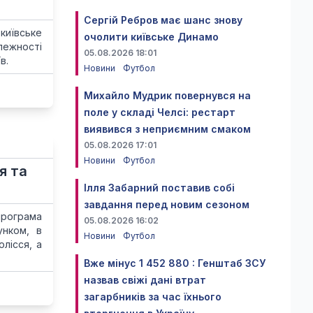
Сергій Ребров має шанс знову
київське
очолити київське Динамо
лежності
05.08.2026 18:01
в.
Новини
Футбол
Михайло Мудрик повернувся на
поле у складі Челсі: рестарт
виявився з неприємним смаком
05.08.2026 17:01
Новини
Футбол
я та
Ілля Забарний поставив собі
завдання перед новим сезоном
рограма
05.08.2026 16:02
унком, в
Новини
Футбол
олісся, а
Вже мінус 1 452 880 : Генштаб ЗСУ
назвав свіжі дані втрат
загарбників за час їхнього