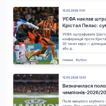
15.05.2026 11:01
УЄФА наклав штра
Крістал Пелас: су
УЄФА оштрафувала Шахтар
конференцій проти Крістал
30 тисяч євро — донецьки
або д...
Новини
Футбол
12.05.2026 13:01
Визначилася поло
чемпіонів-2026/20
Після минулого клубного 
етапу Ліги чемпіонів-20