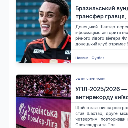
Бразильський вун
трансфер гравця, 
Донецький Шахтар перебу
інформацією авторитетног
річного лівого вінгера Ф
донецький клуб отримає 9.
Новини
Футбол
24.05.2026 15:05
УПЛ-2025/2026 — 
антирекорду київ
Щойно закінчився розігра
став Шахтар, друге місц
четвертим, повторивши в
Олександрія та Пол...