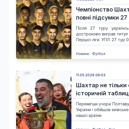
Чемпіонство Шахта
повні підсумки 2
Після 27 туру українсь
достроково виграв титул 
Першої ліги. УПЛ. 27 тур 0
Новини
Футбол
11.05.2026 09:03
Шахтар не тільки 
історичній таблиці
Перемігши учора Полтаву 
України і обійшов київськ
нашої країни.