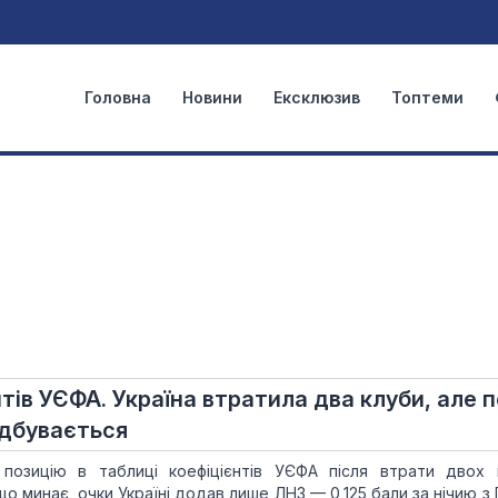
Головна
Новини
Ексклюзив
Топтеми
тів УЄФА. Україна втратила два клуби, але 
ідбувається
позицію в таблиці коефіцієнтів УЄФА після втрати двох 
що минає, очки Україні додав лише ЛНЗ — 0,125 бали за нічию з