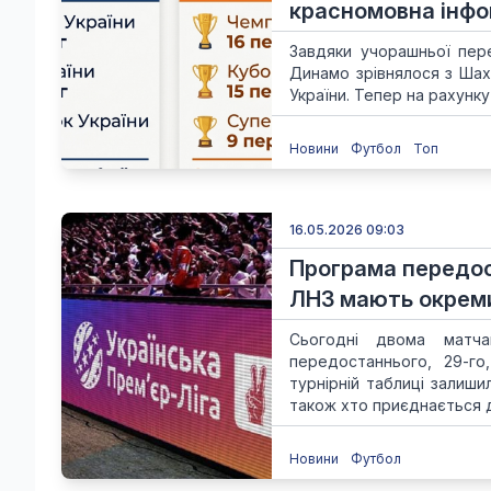
красномовна інфо
Завдяки учорашньої перем
Динамо зрівнялося з Шахт
України. Тепер на рахунку
Новини
Футбол
Топ
16.05.2026 09:03
Програма передос
ЛНЗ мають окрем
Сьогодні двома матч
передостаннього, 29-го,
турнірній таблиці залиши
також хто приєднається до
Новини
Футбол