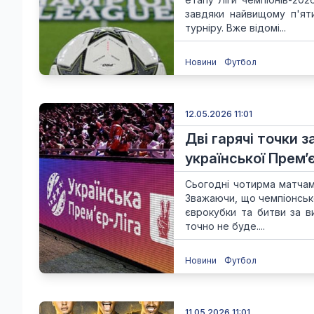
завдяки найвищому п'ят
турніру. Вже відомі...
Новини
Футбол
12.05.2026 11:01
Дві гарячі точки 
української Прем’
Сьогодні чотирма матчам
Зважаючи, що чемпіонськ
єврокубки та битви за в
точно не буде....
Новини
Футбол
11.05.2026 11:01