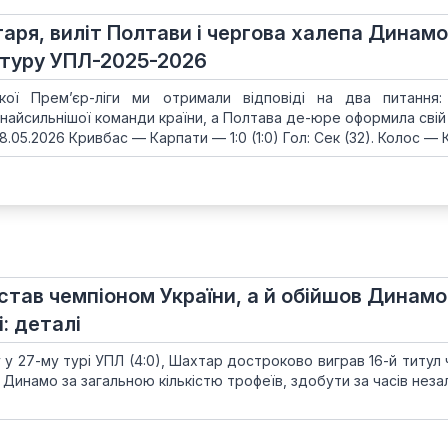
ря, виліт Полтави і чергова халепа Динамо
7 туру УПЛ-2025-2026
кої Прем’єр-ліги ми отримали відповіді на два питання
найсильнішої команди країни, а Полтава де-юре оформила свій 
8.05.2026 Кривбас — Карпати — 1:0 (1:0) Гол: Сек (32). Колос — К
став чемпіоном України, а й обійшов Динамо
: деталі
у 27-му турі УПЛ (4:0), Шахтар достроково виграв 16-й титул 
е Динамо за загальною кількістю трофеїв, здобути за часів нез