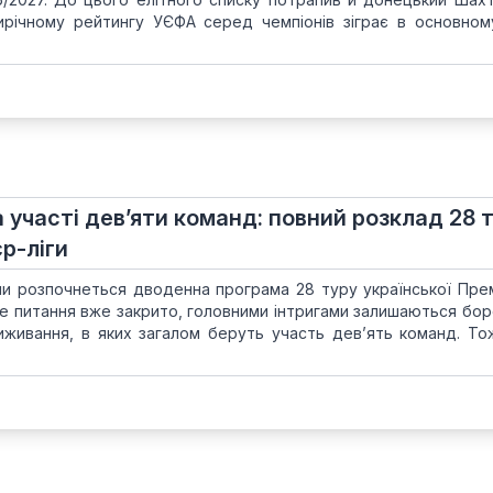
ирічному рейтингу УЄФА серед чемпіонів зіграє в основном
за участі дев’яти команд: повний розклад 28 
єр-ліги
и розпочнеться дводенна програма 28 туру української Прем’
е питання вже закрито, головними інтригами залишаються бор
иживання, в яких загалом беруть участь дев’ять команд. То