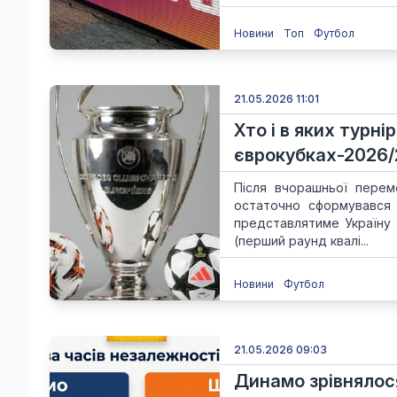
Новини
Топ
Футбол
21.05.2026 11:01
Хто і в яких турн
єврокубках-2026/2
Після вчорашньої перемо
остаточно сформувався 
представлятиме Україну 
(перший раунд квалі...
Новини
Футбол
21.05.2026 09:03
Динамо зрівнялося