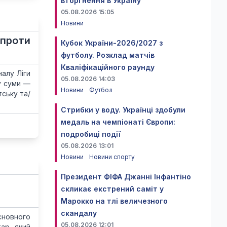
вторгнення в Україну
05.08.2026 15:05
Новини
 проти
Кубок України-2026/2027 з
футболу. Розклад матчів
Кваліфікаційного раунду
алу Ліги
05.08.2026 14:03
ну суми —
Новини
Футбол
тську та/
Стрибки у воду. Українці здобули
медаль на чемпіонаті Європи:
подробиці події
05.08.2026 13:01
Новини
Новини спорту
Президент ФІФА Джанні Інфантіно
скликає екстрений саміт у
Марокко на тлі величезного
скандалу
сновного
05.08.2026 12:01
ар, який