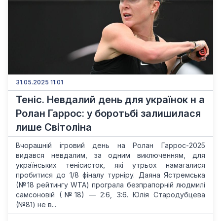
31.05.2025 11:01
Теніс. Невдалий день для українок н а
Ролан Гаррос: у боротьбі залишилася
лише Світоліна
Вчорашній ігровий день на Ролан Гаррос-2025
видався невдалим, за одним виключенням, для
українських тенісисток, які утрьох намагалися
пробитися до 1/8 фіналу турніру. Даяна Ястремська
(№18 рейтингу WTA) програла безпрапорній людмилі
самсоновій (№18) — 2:6, 3:6. Юлія Стародубцева
(№81) не в...