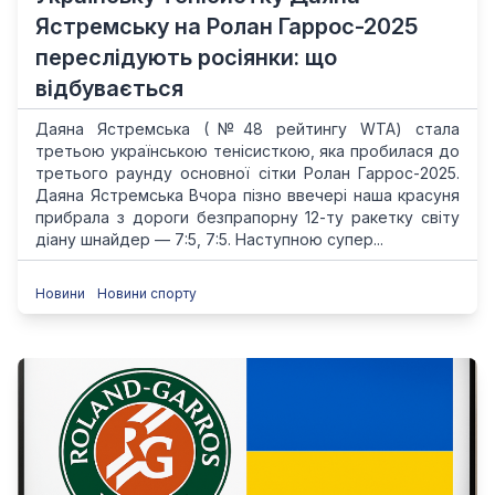
Ястремську на Ролан Гаррос-2025
переслідують росіянки: що
відбувається
Даяна Ястремська (№48 рейтингу WTA) стала
третьою українською тенісисткою, яка пробилася до
третього раунду основної сітки Ролан Гаррос-2025.
Даяна Ястремська Вчора пізно ввечері наша красуня
прибрала з дороги безпрапорну 12-ту ракетку світу
діану шнайдер — 7:5, 7:5. Наступною супер...
Новини
Новини спорту