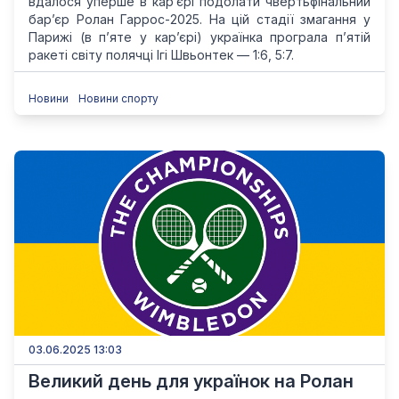
вдалося уперше в кар’єрі подолати чвертьфінальний
бар’єр Ролан Гаррос-2025. На цій стадії змагання у
Парижі (в п’яте у кар’єрі) українка програла п’ятій
ракеті світу полячці Ігі Швьонтек — 1:6, 5:7.
Новини
Новини спорту
03.06.2025 13:03
Великий день для українок на Ролан