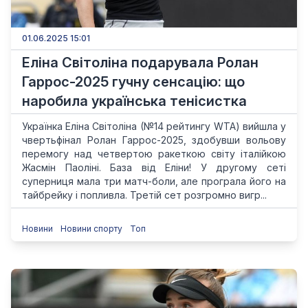
01.06.2025 15:01
Еліна Світоліна подарувала Ролан
Гаррос-2025 гучну сенсацію: що
наробила українська тенісистка
Українка Еліна Світоліна (№14 рейтингу WTA) вийшла у
чвертьфінал Ролан Гаррос-2025, здобувши вольову
перемогу над четвертою ракеткою світу італійкою
Жасмін Паоліні. База від Еліни! У другому сеті
суперниця мала три матч-боли, але програла його на
тайбрейку і попливла. Третій сет розгромно вигр...
Новини
Новини спорту
Топ