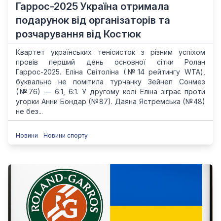
Гаррос-2025 Україна отримала
подарунок від організаторів та
розчарування від Костюк
Квартет українських тенісисток з різним успіхом
провів перший день основної сітки Ролан
Гаррос-2025. Еліна Світоліна (№14 рейтингу WTA),
буквально не помітила турчанку Зейнеп Сонмез
(№76) — 6:1, 6:1. У другому колі Еліна зіграє проти
угорки Анни Бондар (№87). Даяна Ястремська (№48)
не без...
Новини
Новини спорту