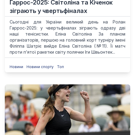
Гаррос-2025: Світоліна та Кіченок
зіграють у чвертьфіналах
Сьогодні для України великий день на Ролан
Гаррос-2025: у чвертьфіналах зіграють одразу дві
наші тенісистки. Еліна Світоліна За планом
організаторів, першою на головний корт турніру імені
Філіппа Шатріє вийде Еліна Світоліна (№11). Її матч
проти п’ятої ракетки світу полячки Іги Швьонтек...
Новини
Новини спорту
Топ