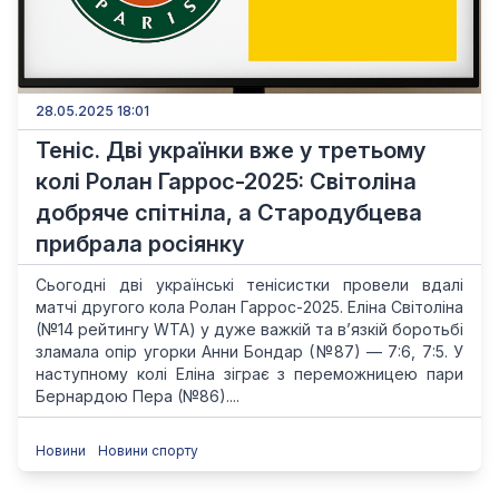
28.05.2025 18:01
Теніс. Дві українки вже у третьому
колі Ролан Гаррос-2025: Світоліна
добряче спітніла, а Стародубцева
прибрала росіянку
Сьогодні дві українські тенісистки провели вдалі
матчі другого кола Ролан Гаррос-2025. Еліна Світоліна
(№14 рейтингу WTA) у дуже важкій та в’язкій боротьбі
зламала опір угорки Анни Бондар (№87) — 7:6, 7:5. У
наступному колі Еліна зіграє з переможницею пари
Бернардою Пера (№86)....
Новини
Новини спорту