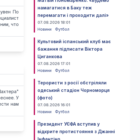
Матвій Пономаренко: «Будемо
намагатися в Баку теж
еувен По
перемагати і проходити далі»
ециалист
07.08.2026 18:01
ним, что
Новини
Футбол
Культовий іспанський клуб має
бажання підписати Віктора
Циганкова
07.08.2026 17:01
Новини
Футбол
Терористи з росії обстріляли
одеський стадіон Чорноморця
Шахтера"
реснее. У
(фото)
ести нам
07.08.2026 16:01
Новини
Футбол
Президент УЄФА вступив у
відкрите протистояння з Джанні
Інфантіно