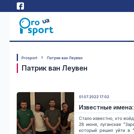
Prosport
Патрик ван Леувен
Патрик ван Леувен
01.07.2022 17:02
Известные имена:
Стало известно, кто войд
28 июня, луганская "За
который решил уйти в "