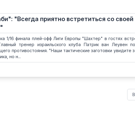
би": "Всегда приятно встретиться со своей
"
ка 1/16 финала плей-офф Лиги Европы "Шахтер" в гостях встр
 Главный тренер израильского клуба Патрик ван Леувен п
его противостояния. "Наши тактические заготовки увидите з
а, но н...
В