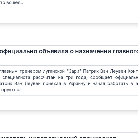
то вошел...
 официально объявила о назначении главног
главным тренером луганской "Зари" Патрик Ван Леувен Конт
 специалиста рассчитан на три года, сообщает официаль
Патрик Ван Леувен приехал в Украину и начал работать в 
орую воз...