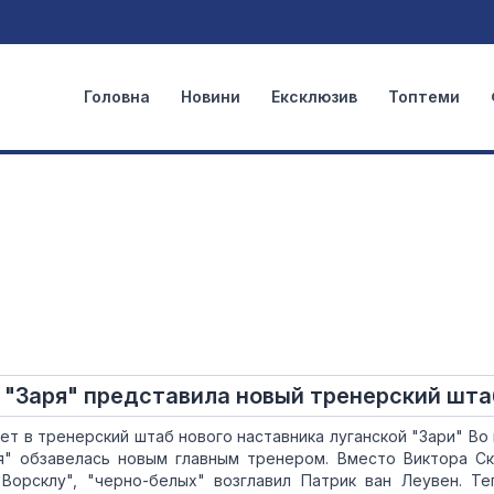
Головна
Новини
Ексклюзив
Топтеми
 "Заря" представила новый тренерский шта
ет в тренерский штаб нового наставника луганской "Зари" Во 
ря" обзавелась новым главным тренером. Вместо Виктора Ск
Ворсклу", "черно-белых" возглавил Патрик ван Леувен. Т