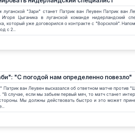
нировать нидерландский специалист
 луганской "Зари" станет Патрик ван Леувен Патрик ван Л
 Игоря Цыганика в луганской команде нидерландский сп
ка, который уже договорился о контракте с "Ворсклой". Напом
д с 2...
би": "С погодой нам определенно повезло"
" Патрик ван Леувен высказался об ответном матче против "
ы. "В случае, если мы забьем первый мяч, то матч станет инте
стороны. Мы должны действовать быстро и это может прин
...