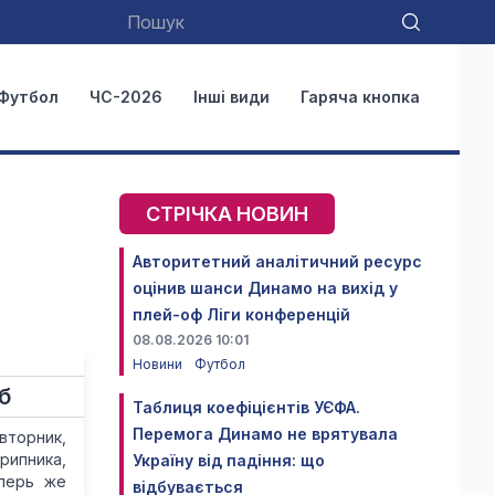
Футбол
ЧС-2026
Інші види
Гаряча кнопка
СТРІЧКА НОВИН
Авторитетний аналітичний ресурс
оцінив шанси Динамо на вихід у
плей-оф Ліги конференцій
08.08.2026 10:01
Новини
Футбол
б
Таблиця коефіцієнтів УЄФА.
Перемога Динамо не врятувала
вторник,
рипника,
Україну від падіння: що
еперь же
відбувається