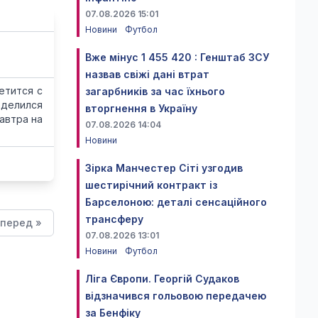
07.08.2026 15:01
Новини
Футбол
Вже мінус 1 455 420 : Генштаб ЗСУ
назвав свіжі дані втрат
етится с
загарбників за час їхнього
оделился
вторгнення в Україну
автра на
07.08.2026 14:04
Новини
Зірка Манчестер Сіті узгодив
шестирічний контракт із
Барселоною: деталі сенсаційного
трансферу
перед »
07.08.2026 13:01
Новини
Футбол
Ліга Європи. Георгій Судаков
відзначився гольовою передачею
за Бенфіку