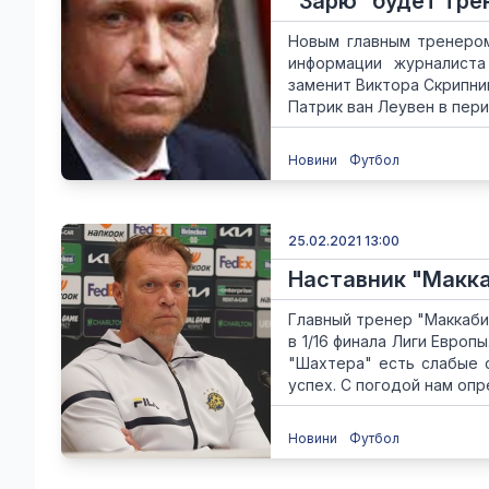
"Зарю" будет тре
Новым главным тренером
информации журналиста
заменит Виктора Скрипни
Патрик ван Леувен в перио
Новини
Футбол
25.02.2021 13:00
Наставник "Макка
Главный тренер "Маккаби
в 1/16 финала Лиги Европ
"Шахтера" есть слабые 
успех. С погодой нам опре
Новини
Футбол