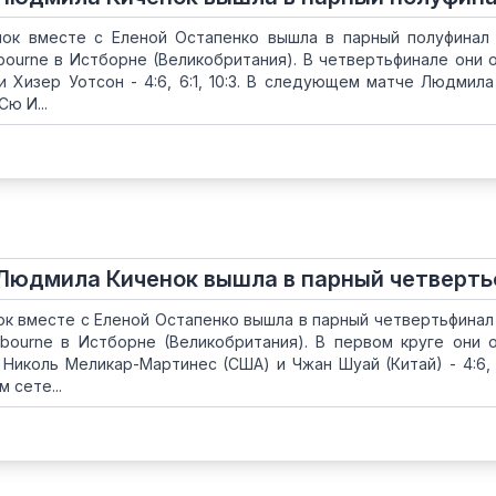
ок вместе с Еленой Остапенко вышла в парный полуфинал
astbourne в Истборне (Великобритания). В четвертьфинале они 
 Хизер Уотсон - 4:6, 6:1, 10:3. В следующем матче Людмила
ю И...
 Людмила Киченок вышла в парный четверт
к вместе с Еленой Остапенко вышла в парный четвертьфинал
Eastbourne в Истборне (Великобритания). В первом круге они 
Николь Меликар-Мартинес (США) и Чжан Шуай (Китай) - 4:6, 6:
 сете...