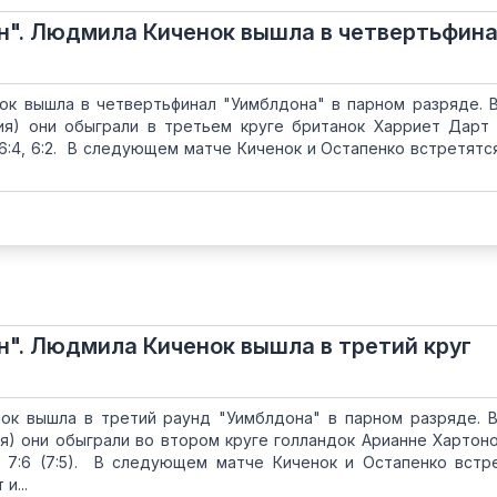
н". Людмила Киченок вышла в четвертьфин
ок вышла в четвертьфинал "Уимблдона" в парном разряде. 
ия) они обыграли в третьем круге британок Харриет Дарт
, 6:4, 6:2. В следующем матче Киченок и Остапенко встретятс
н". Людмила Киченок вышла в третий круг
ок вышла в третий раунд "Уимблдона" в парном разряде. 
я) они обыграли во втором круге голландок Арианне Хартон
2, 7:6 (7:5). В следующем матче Киченок и Остапенко встр
и...