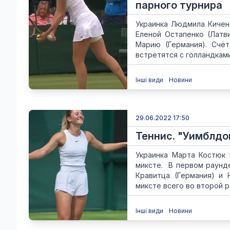
парного турнира
Украинка Людмила Кичен
Еленой Остапенко (Латв
Марию (Германия). Счёт
встретятся с голландками
Інші види
Новини
29.06.2022 17:50
Теннис. "Уимблдо
Украинка Марта Костюк 
миксте. В первом раунд
Кравитца (Германия) и 
миксте всего во второй ра
Інші види
Новини