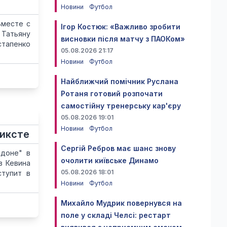
Новини
Футбол
Вместе с
Ігор Костюк: «Важливо зробити
 Татьяну
висновки після матчу з ПАОКом»
стапенко
05.08.2026 21:17
Новини
Футбол
Найближчий помічник Руслана
Ротаня готовий розпочати
самостійну тренерську кар'єру
05.08.2026 19:01
Новини
Футбол
миксте
Сергій Ребров має шанс знову
лдоне" в
очолити київське Динамо
в Кевина
05.08.2026 18:01
ступит в
Новини
Футбол
Михайло Мудрик повернувся на
поле у складі Челсі: рестарт