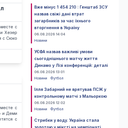
Вже мінус 1 454 210 : Генштаб ЗСУ
ал
назвав свіжі дані втрат
загарбників за час їхнього
Вместе с
вторгнення в Україну
 и Хезер
06.08.2026 14:04
я с Сюко
Новини
УЄФА назвав важливі умови
сьогоднішнього матчу життя
Динамо у Лізі конференцій: деталі
06.08.2026 13:01
Новини
Футбол
Ілля Забарний не врятував ПСЖ у
контрольному матчі з Мальоркою
06.08.2026 12:02
Вместе с
Новини
Футбол
о и Деми
етятся с
Стрибки у воду. Україна стала
золотою у міксті на чемпіонаті