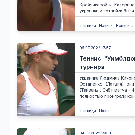
Крейчиковой и Катерине
украинки и латвийки были 
Інші види
Новини
Новини сп
05.07.2022 17:57
Теннис. "Уимблдо
турнира
Украинка Людмила Кичено
Остапенко (Латвия) он
(Тайвань). Счёт матча - 4:
полностью проиграли конц
Інші види
Новини
04.07.2022 15:33