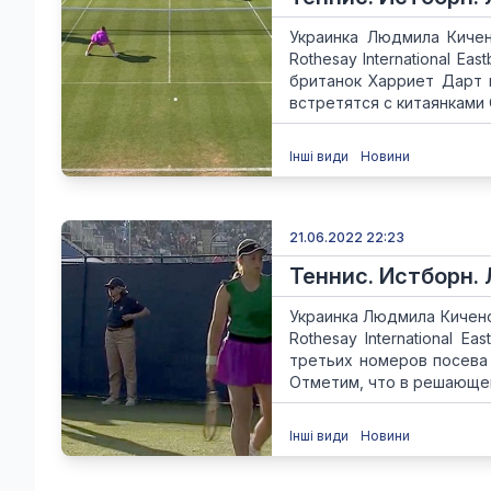
Украинка Людмила Кичен
Rothesay International E
британок Харриет Дарт и
встретятся с китаянками С
Інші види
Новини
21.06.2022 22:23
Теннис. Истборн.
Украинка Людмила Кичено
Rothesay International 
третьих номеров посева 
Отметим, что в решающем
Інші види
Новини