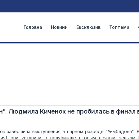
Головна
Новини
Ексклюзив
Топтеми
н". Людмила Киченок не пробилась в финал 
ок завершила выступления в парном разряде "Уимблдона". 
вия) они уступили в полуфинале вторым сеяным чешкам 