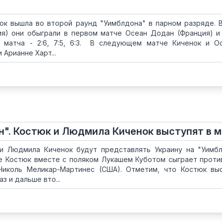
ок вышла во второй раунд "Уимблдона" в парном разряде. 
ия) они обыграли в первом матче Осеан Додан (Франция) и
 матча - 2:6, 7:5, 6:3. В следующем матче Киченок и О
 Арианне Харт...
н". Костюк и Людмила Киченок выступят в 
и Людмила Киченок будут представлять Украину на "Уимб
е Костюк вместе с поляком Лукашем Куботом сыграет проти
Николь Меликар-Мартинес (США). Отметим, что Костюк вы
з и дальше вто...