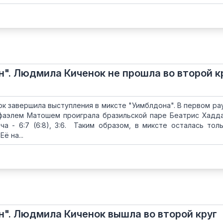
н". Людмила Киченок не прошла во второй к
к завершила выступления в миксте "Уимблдона". В первом ра
фаэлем Матошем проиграла бразильской паре Беатрис Хадд
а - 6:7 (6:8), 3:6. Таким образом, в миксте осталась тол
ё на...
н". Людмила Киченок вышла во второй круг