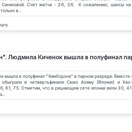
 Синяковой. Счёт матча - 2:6, 2:6. К сожалению, шансы на
только в...
орту
н". Людмила Киченок вышла в полуфинал па
к вышла в полуфинал "Уимблдона" в парном разряде. Вместе 
и обыграли в четвертьфинале Сюко Аояму (Япония) и Хао
6, 6:1, 7:5. Отметим, что в решающем сете японки вели 3:0, 4:1 
...