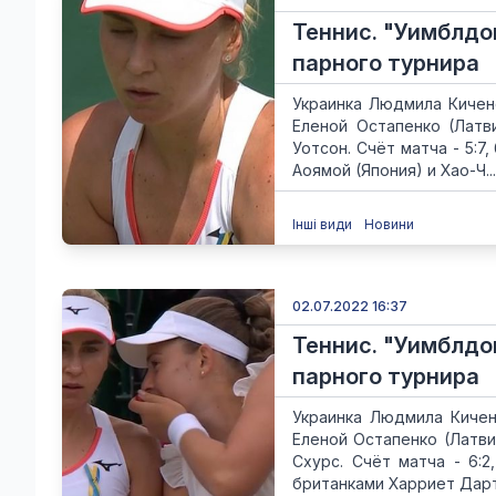
Теннис. "Уимблдо
парного турнира
Украинка Людмила Кичен
Еленой Остапенко (Латв
Уотсон. Счёт матча - 5:7
Аоямой (Япония) и Хао-Ч...
Інші види
Новини
02.07.2022 16:37
Теннис. "Уимблдо
парного турнира
Украинка Людмила Кичен
Еленой Остапенко (Латви
Схурс. Счёт матча - 6:
британками Харриет Дарт 