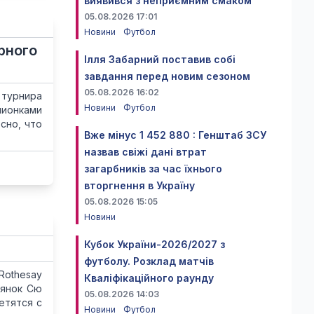
виявився з неприємним смаком
05.08.2026 17:01
Новини
Футбол
рного
Ілля Забарний поставив собі
завдання перед новим сезоном
05.08.2026 16:02
 турнира
Новини
Футбол
пионками
сно, что
Вже мінус 1 452 880 : Генштаб ЗСУ
назвав свіжі дані втрат
загарбників за час їхнього
вторгнення в Україну
05.08.2026 15:05
Новини
Кубок України-2026/2027 з
футболу. Розклад матчів
Rothesay
Кваліфікаційного раунду
аянок Сю
05.08.2026 14:03
етятся с
Новини
Футбол