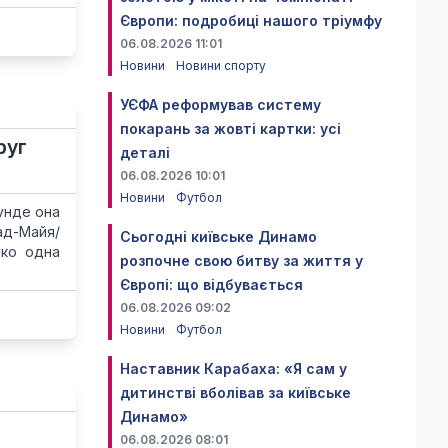
Європи: подробиці нашого тріумфу
06.08.2026 11:01
Новини
Новини спорту
УЄФА реформував систему
покарань за жовті картки: усі
руг
деталі
06.08.2026 10:01
Новини
Футбол
унде она
ад-Майя/
Сьогодні київське Динамо
ько одна
розпочне свою битву за життя у
Європі: що відбувається
06.08.2026 09:02
Новини
Футбол
Наставник Карабаха: «Я сам у
дитинстві вболівав за київське
Динамо»
06.08.2026 08:01