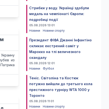
Стрибки у воду. Українці здобули
медаль на чемпіонаті Європи:
подробиці події
05.08.2026 13:01
Новини
Новини спорту
ом
Президент ФІФА Джанні Інфантіно
скликає екстрений саміт у
Марокко на тлі величезного
 Украину
скандалу
лубев из
05.08.2026 12:01
-Патрика
Новини
Футбол
Теніс. Світоліна та Костюк
потужно вийшли до третього кола
престижного турніру WTA 1000 у
Торонто
05.08.2026 11:01
Новини
Новини спорту
ал