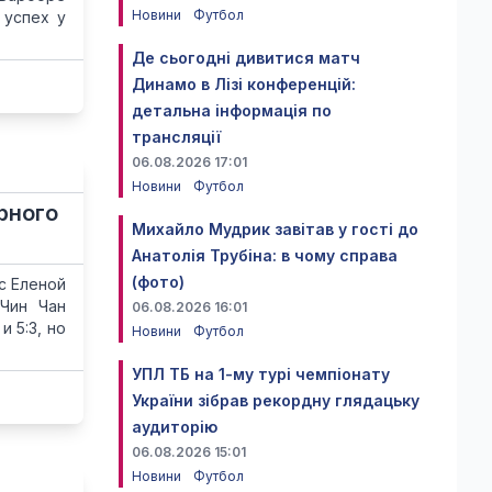
Новини
Футбол
 успех у
Де сьогодні дивитися матч
Динамо в Лізі конференцій:
детальна інформація по
трансляції
06.08.2026 17:01
Новини
Футбол
рного
Михайло Мудрик завітав у гості до
Анатолія Трубіна: в чому справа
(фото)
с Еленой
-Чин Чан
06.08.2026 16:01
и 5:3, но
Новини
Футбол
УПЛ ТБ на 1-му турі чемпіонату
України зібрав рекордну глядацьку
аудиторію
06.08.2026 15:01
Новини
Футбол