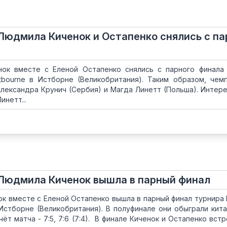
 Людмила Киченок и Остапенко снялись с па
ок вместе с Еленой Остапенко снялись с парного финала
Eastbourne в Истборне (Великобритания). Таким образом, чем
Александра Крунич (Сербия) и Магда Линетт (Польша). Интере
инетт...
 Людмила Киченок вышла в парный финал
к вместе с Еленой Остапенко вышла в парный финал турнира 
 в Истборне (Великобритания). В полуфинале они обыграли кит
ёт матча - 7:5, 7:6 (7:4). В финале Киченок и Остапенко встр