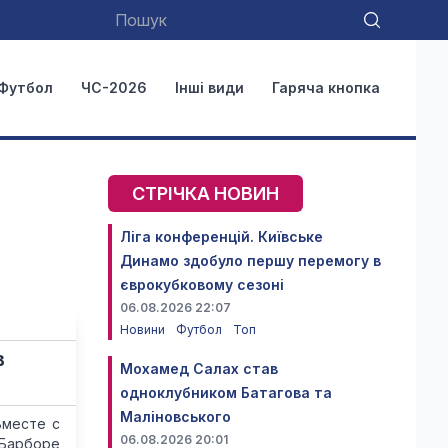
Футбол
ЧС-2026
Інші види
Гаряча кнопка
СТРІЧКА НОВИН
Ліга конференцій. Київське
Динамо здобуло першу перемогу в
єврокубковому сезоні
06.08.2026 22:07
Новини
Футбол
Топ
в
Мохамед Салах став
одноклубником Батагова та
Маліновського
Вместе с
06.08.2026 20:01
Барборе