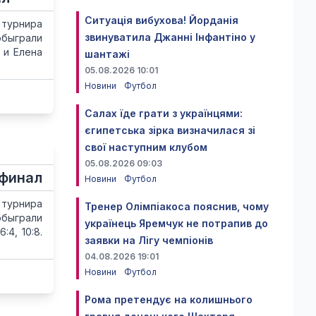
Ситуація вибухова! Йорданія
 турнира
звинуватила Джанні Інфантіно у
обыграли
 и Елена
шантажі
05.08.2026 10:01
Новини
Футбол
Салах їде грати з українцями:
єгипетська зірка визначилася зі
свої наступним клубом
05.08.2026 09:03
ьфинал
Новини
Футбол
 турнира
Тренер Олімпіакоса пояснив, чому
обыграли
українець Яремчук не потрапив до
4, 10:8.
заявки на Лігу чемпіонів
04.08.2026 19:01
Новини
Футбол
Рома претендує на колишнього