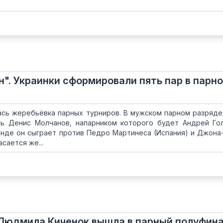
н". Украинки сформировали пять пар в парн
ась жеребьёвка парных турниров. В мужском парном разряде
ь Денис Молчанов, напарником которого будет Андрей Го
унде он сыграет против Педро Мартинеса (Испания) и Джона
сается же...
 Людмила Киченок вышла в парный полуфин