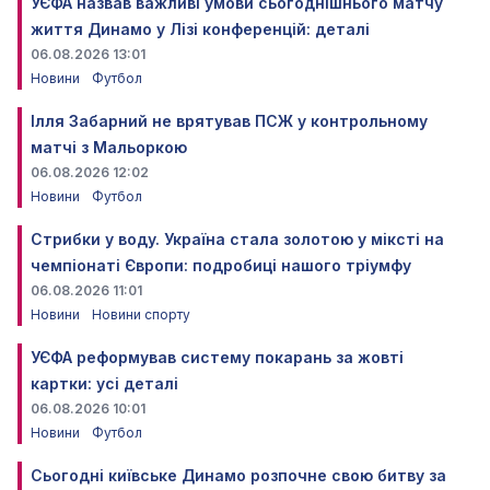
УЄФА назвав важливі умови сьогоднішнього матчу
життя Динамо у Лізі конференцій: деталі
06.08.2026 13:01
Новини
Футбол
Ілля Забарний не врятував ПСЖ у контрольному
матчі з Мальоркою
06.08.2026 12:02
Новини
Футбол
Стрибки у воду. Україна стала золотою у міксті на
чемпіонаті Європи: подробиці нашого тріумфу
06.08.2026 11:01
Новини
Новини спорту
УЄФА реформував систему покарань за жовті
картки: усі деталі
06.08.2026 10:01
Новини
Футбол
Сьогодні київське Динамо розпочне свою битву за