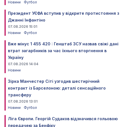
Новини
Футбол
Президент УЄФА вступив у відкрите протистояння з
Джанні Інфантіно
07.08.2026 15:01
Новини
Футбол
Вже мінус 1 455 420 : Генштаб ЗСУ назвав свіжі дані
втрат загарбників за час їхнього вторгнення в
Україну
07.08.2026 14:04
Новини
Зірка Манчестер Сіті узгодив шестирічний
контракт із Барселоною: деталі сенсаційного
трансферу
07.08.2026 13:01
Новини
Футбол
Ліга Європи. Георгій Судаков відзначився гольовою
передачею за Бенфіку