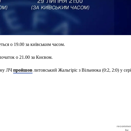
ться о 19.00 за київським часом.
очаток о 21.00 за Києвом.
йну ЛЧ
пройшов
литовський Жальгіріс з Вільнюка (0:2, 2:0) у сері