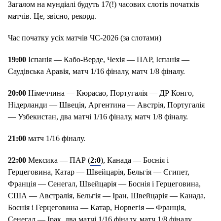
Загалом на мундіалі будуть 17(!) часових слотів початків
матчів. Це, звісно, рекорд.
Час початку усіх матчів ЧС-2026 (за слотами)
19:00
Іспанія — Кабо-Верде, Чехія — ПАР, Іспанія —
Саудівська Аравія, матч 1/16 фіналу, матч 1/8 фіналу.
20:00
Німеччина — Кюрасао, Португалія — ДР Конго,
Нідерланди — Швеція, Аргентина — Австрія, Португалія
— Узбекистан, два матчі 1/16 фіналу, матч 1/8 фіналу.
21:00
матч 1/16 фіналу.
22:00
Мексика — ПАР (
2:0
), Канада — Боснія і
Герцеговина, Катар — Швейцарія, Бельгія — Єгипет,
Франція — Сенегал, Швейцарія — Боснія і Герцеговина,
США — Австралія, Бельгія — Іран, Швейцарія — Канада,
Боснія і Герцеговина — Катар, Норвегія — Франція,
Сенегал — Ірак, два матчі 1/16 фіналу, матч 1/8 фіналу,