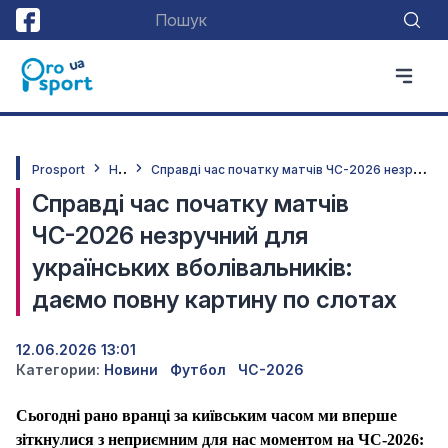
Н
овини
С
правді час початку матчів ЧС-2026 незручний для українських вболівальників: даємо повну картину по слотах
Prosport
Справді час початку матчів
ЧС-2026 незручний для
українських вболівальників:
даємо повну картину по слотах
12.06.2026 13:01
Категории:
Новини
Футбол
ЧС-2026
Сьогодні рано вранці за київським часом ми вперше
зіткнулися з неприємним для нас моментом на
ЧС-2026
: