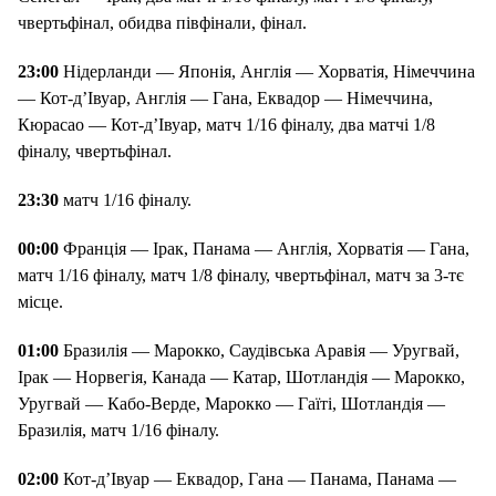
чвертьфінал, обидва півфінали, фінал.
23:00
Нідерланди — Японія, Англія — Хорватія, Німеччина
— Кот-д’Івуар, Англія — Гана, Еквадор — Німеччина,
Кюрасао — Кот-д’Івуар, матч 1/16 фіналу, два матчі 1/8
фіналу, чвертьфінал.
23:30
матч 1/16 фіналу.
00:00
Франція — Ірак, Панама — Англія, Хорватія — Гана,
матч 1/16 фіналу, матч 1/8 фіналу, чвертьфінал, матч за 3-тє
місце.
01:00
Бразилія — Марокко, Саудівська Аравія — Уругвай,
Ірак — Норвегія, Канада — Катар, Шотландія — Марокко,
Уругвай — Кабо-Верде, Марокко — Гаїті, Шотландія —
Бразилія, матч 1/16 фіналу.
02:00
Кот-д’Івуар — Еквадор, Гана — Панама, Панама —