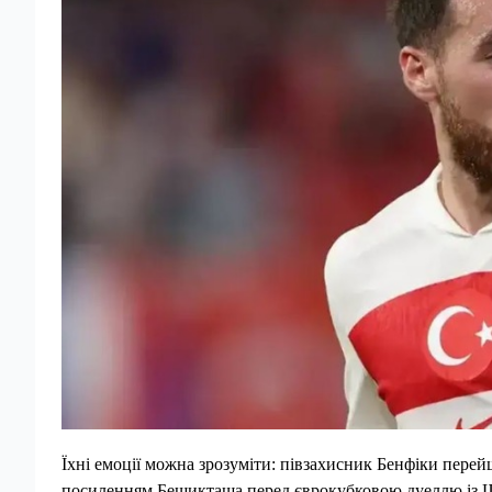
Їхні емоції можна зрозуміти: півзахисник Бенфіки перей
посиленням Бешикташа перед єврокубковою дуеллю із 