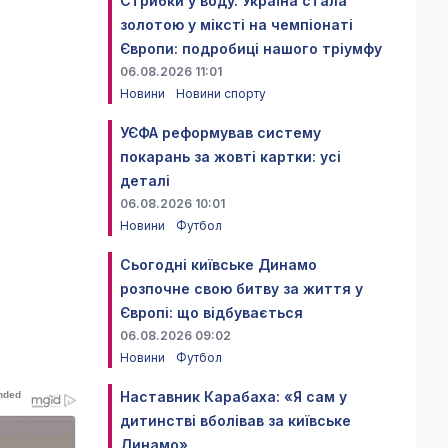
Стрибки у воду. Україна стала
золотою у міксті на чемпіонаті
Європи: подробиці нашого тріумфу
06.08.2026 11:01
Новини
Новини спорту
УЄФА реформував систему
покарань за жовті картки: усі
деталі
06.08.2026 10:01
Новини
Футбол
Сьогодні київське Динамо
розпочне свою битву за життя у
Європі: що відбувається
06.08.2026 09:02
Новини
Футбол
Наставник Карабаха: «Я сам у
дитинстві вболівав за київське
Динамо»