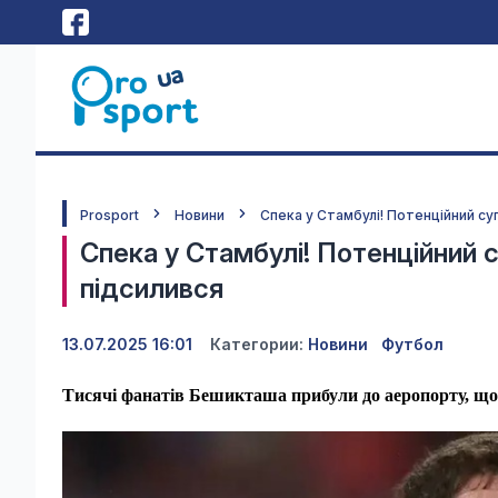
Prosport
Новини
Спека у Стамбулі! Потенційний су
Спека у Стамбулі! Потенційний 
підсилився
13.07.2025 16:01
Категории:
Новини
Футбол
Тисячі фанатів Бешикташа прибули до аеропорту, що