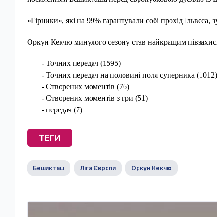
«Гірники», які на 99% гарантували собі прохід Ільвеса, 
Оркун Кекчю минулого сезону став найкращим півзахисн
- Точних передач (1595)
- Точних передач на половині поля суперника (1012)
- Створених моментів (76)
- Створених моментів з гри (51)
- передач (7)
ТЕГИ
Бешикташ
Ліга Європи
Оркун Кекчю