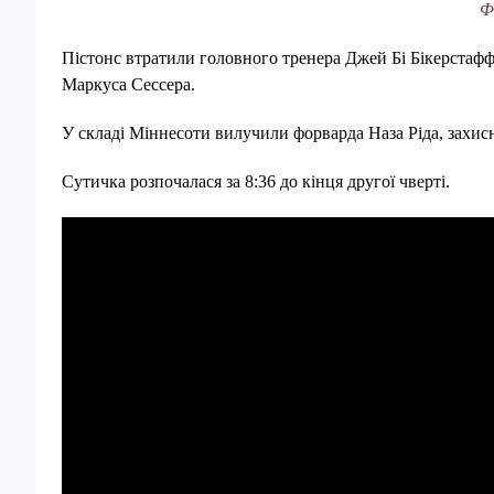
Ф
Пістонс втратили головного тренера Джей Бі Бікерстаф
Маркуса Сессера.
У складі Міннесоти вилучили форварда Наза Ріда, захис
Сутичка розпочалася за 8:36 до кінця другої чверті.