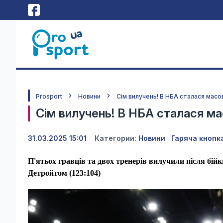
Prosport
Новини
Сім вилучень! В НБА сталася масов
Сім вилучень! В НБА сталася мас
31.03.2025 15:01
Категории:
Новини
Гаряча кнопк
П'ятьох гравців та двох тренерів вилучили після бій
Детройтом (123:104)