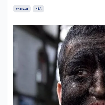
скандал
НБА