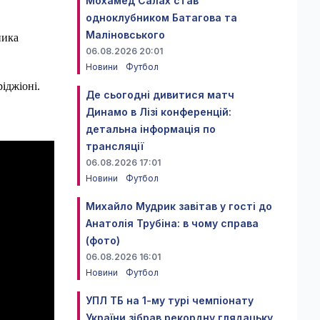
Мохамед Салах став
одноклубником Батагова та
Маліновського
ника
06.08.2026 20:01
Новини
Футбол
іджіоні.
Де сьогодні дивитися матч
Динамо в Лізі конференцій:
детальна інформація по
трансляції
06.08.2026 17:01
Новини
Футбол
Михайло Мудрик завітав у гості до
Анатолія Трубіна: в чому справа
(фото)
06.08.2026 16:01
Новини
Футбол
УПЛ ТБ на 1-му турі чемпіонату
України зібрав рекордну глядацьку