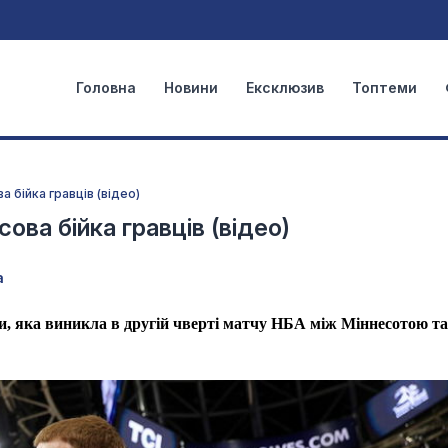
Головна
Новини
Ексклюзив
Топтеми
а бійка гравців (відео)
ова бійка гравців (відео)
а
ки, яка виникла в другій чверті матчу НБА між Міннесотою та