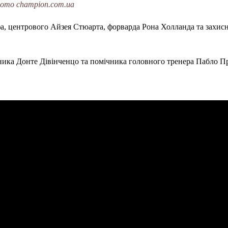
ото champion.com.ua
фа, центрового Айзея Стюарта, форварда Рона Холланда та захис
ника Донте Дівінченцо та помічника головного тренера Пабло Пр