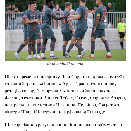
Фото shakhtar.com
Після перемоги в поєдинку Ліги Європи над Ільвесом (6:0)
головний тренер «гірників» Арда Туран провів широку
ротацію складу. Зі стартових хвилин вийшли голкіпер
Фесюн, захисники Вінісіус Тобіас, Грамм, Фаріна та Азаров,
центральні півзахисники Назарина, Педріньо, Очеретько,
вінгери Швед і Невертон, центрфорвард Егіналду.
Шахтар відкрив рахунок наприкінці першого тайму: атака