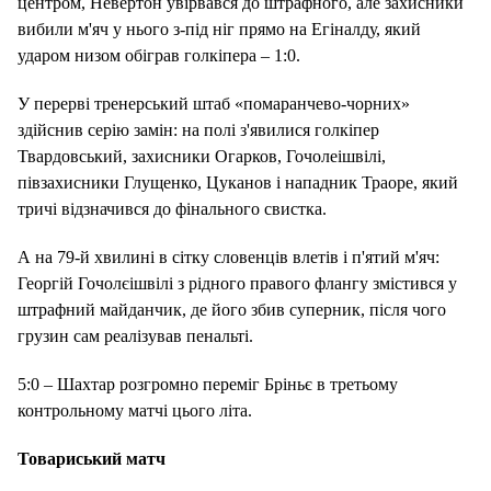
центром, Невертон увірвався до штрафного, але захисники
вибили м'яч у нього з-під ніг прямо на Егіналду, який
ударом низом обіграв голкіпера – 1:0.
У перерві тренерський штаб «помаранчево-чорних»
здійснив серію замін: на полі з'явилися голкіпер
Твардовський, захисники Огарков, Гочолеішвілі,
півзахисники Глущенко, Цуканов і нападник Траоре, який
тричі відзначився до фінального свистка.
А на 79-й хвилині в сітку словенців влетів і п'ятий м'яч:
Георгій Гочолєішвілі з рідного правого флангу змістився у
штрафний майданчик, де його збив суперник, після чого
грузин сам реалізував пенальті.
5:0 – Шахтар розгромно переміг Бріньє в третьому
контрольному матчі цього літа.
Товариський матч