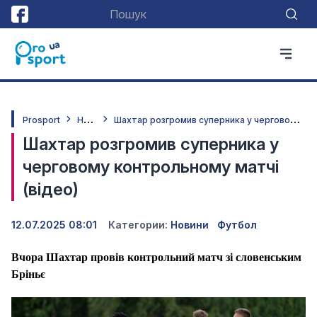
Н
овини
Ш
ахтар розгромив суперника у черговому контрольному матчі (відео)
Prosport
Шахтар розгромив суперника у
черговому контрольному матчі
(відео)
12.07.2025 08:01
Категории:
Новини
Футбол
Вчора Шахтар провів контрольний матч зі словенським
Бріньє