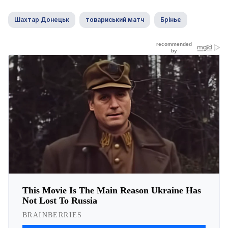
Шахтар Донецьк
товариський матч
Бріньє