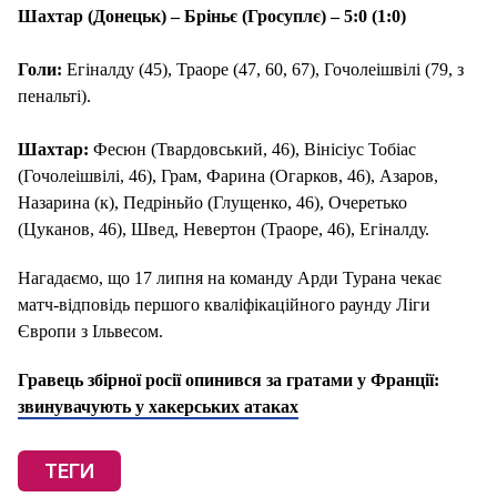
Шахтар (Донецьк) – Бріньє (Гросуплє) – 5:0 (1:0)
Голи:
Егіналду (45), Траоре (47, 60, 67), Гочолеішвілі (79, з
пенальті).
Шахтар:
Фесюн (Твардовський, 46), Вінісіус Тобіас
(Гочолеішвілі, 46), Грам, Фарина (Огарков, 46), Азаров,
Назарина (к), Педріньйо (Глущенко, 46), Очеретько
(Цуканов, 46), Швед, Невертон (Траоре, 46), Егіналду.
Нагадаємо, що 17 липня на команду Арди Турана чекає
матч-відповідь першого кваліфікаційного раунду Ліги
Європи з Ільвесом.
Гравець збірної росії опинився за гратами у Франції:
звинувачують у хакерських атаках
ТЕГИ