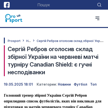
Н
овини
С
ергій Ребров оголосив склад збірної України на червневі матчі турніру Canadian Shield: є гучні несподіванки
Prosport
Сергій Ребров оголосив склад
збірної України на червневі матчі
турніру Canadian Shield: є гучні
несподіванки
19.05.2025 18:01
Категории:
Новини
Футбол
Топ
Головний тренер збірної України Сергій Ребров
оприлюднив список футболістів, яких він викликав для
підготовки до матчів червневого турніру Canadian