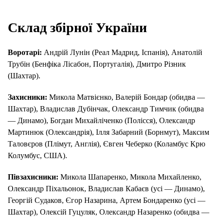
Склад збірної України
Воротарі:
Андрій Лунін (Реал Мадрид, Іспанія), Анатолій
Трубін (Бенфіка Лісабон, Португалія), Дмитро Різник
(Шахтар).
Захисники:
Микола Матвієнко, Валерій Бондар (обидва —
Шахтар), Владислав Дубінчак, Олександр Тимчик (обидва
— Динамо), Богдан Михайліченко (Полісся), Олександр
Мартинюк (Олександрія), Ілля Забарний (Борнмут), Максим
Таловєров (Плімут, Англія), Євген Чеберко (Коламбус Крю
Колумбус, США).
Півзахисники:
Микола Шапаренко, Микола Михайленко,
Олександр Піхальонок, Владислав Кабаєв (усі — Динамо),
Георгій Судаков, Єгор Назарина, Артем Бондаренко (усі —
Шахтар), Олексій Гуцуляк, Олександр Назаренко (обидва —