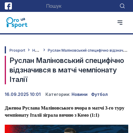
Н
овини
Р
услан Маліновський специфічно відзначився в матчі чемпіонату Італії
Prosport
Руслан Маліновський специфічно
відзначився в матчі чемпіонату
Італії
16.09.2025 10:01
Категории:
Новини
Футбол
Дженоа Руслана Маліновського вчора в матчі 3-го туру
чемпіонату Італії зіграла внчию з Комо (1:1)