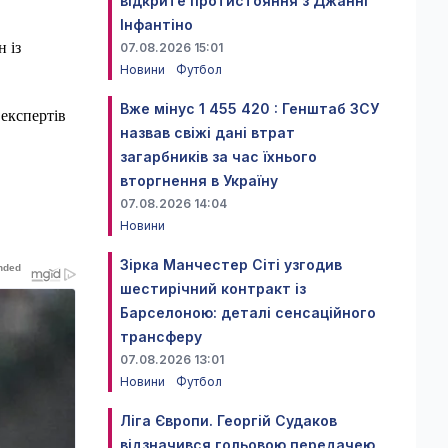
відкрите протистояння з Джанні
Інфантіно
 із
07.08.2026 15:01
Новини
Футбол
Вже мінус 1 455 420 : Генштаб ЗСУ
 експертів
назвав свіжі дані втрат
загарбників за час їхнього
вторгнення в Україну
07.08.2026 14:04
Новини
Зірка Манчестер Сіті узгодив
шестирічний контракт із
Барселоною: деталі сенсаційного
трансферу
07.08.2026 13:01
Новини
Футбол
Ліга Європи. Георгій Судаков
відзначився гольовою передачею