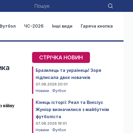
Футбол
ЧС-2026
Інші види
Гаряча кнопка
СТРІЧКА НОВИН
ика
Бразилець та українець! Зоря
підписала двох новачків
07.08.2026 20:01
Новини
Футбол
Кінець історії: Реал та Вінісіус
з війну
Жуніор визначилися з майбутнім
футболіста
07.08.2026 19:01
Новини
Футбол