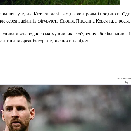
ирушить у турне Китаєм, де зіграє два контрольні поєдинки. Один
ле серед варіантів фігурують Японія, Південна Корея та… росія.
часника міжнародного матчу викликає обурення вболівальників і
гентини та організаторів турне поки невідома.