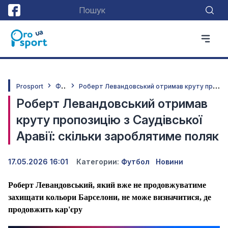
Ф
утбол
Р
оберт Левандовський отримав круту пропозицію з Саудівської Аравії: скільки зароблятиме поляк
Prosport
Роберт Левандовський отримав
круту пропозицію з Саудівської
Аравії: скільки зароблятиме поляк
17.05.2026 16:01
Категории:
Футбол
Новини
Роберт Левандовський, який вже не продовжуватиме
захищати кольори Барселони, не може визначитися, де
продовжить кар'єру