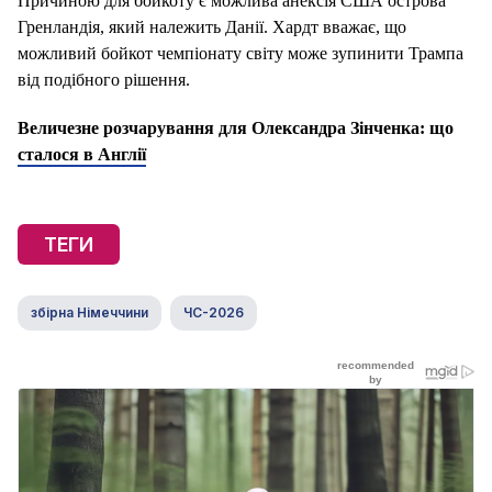
Причиною для бойкоту є можлива анексія США острова
Гренландія, який належить Данії. Хардт вважає, що
можливий бойкот чемпіонату світу може зупинити Трампа
від подібного рішення.
Величезне розчарування для Олександра Зінченка: що
сталося в Англії
ТЕГИ
збірна Німеччини
ЧС-2026