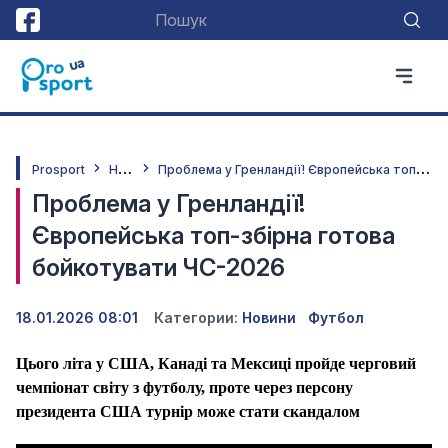
Н
овини
П
роблема у Гренландії! Європейська топ-збірна готова бойкотувати ЧС-2026
Prosport
Проблема у Гренландії!
Європейська топ-збірна готова
бойкотувати ЧС-2026
18.01.2026 08:01
Категории:
Новини
Футбол
Цього літа у США, Канаді та Мексиці пройде черговий
чемпіонат світу з футболу, проте через персону
президента США турнір може стати скандалом