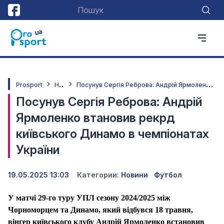
Н
овини
П
осунув Сергія Реброва: Андрій Ярмоленко втановив рекрд київського Динамо в чемпіонатах України
Prosport
Посунув Сергія Реброва: Андрій
Ярмоленко втановив рекрд
київського Динамо в чемпіонатах
України
19.05.2025 13:03
Категории:
Новини
Футбол
У матчі 29-го туру УПЛ сезону 2024/2025 між
Чорноморцем та Динамо, який відбувся 18 травня,
вінгер київського клубу Андрій Ярмоленко встановив