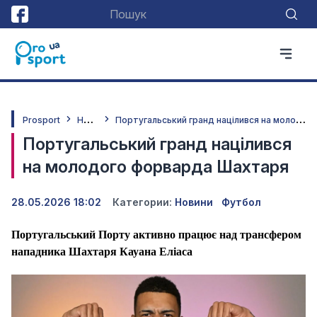
Н
овини
П
ортугальський гранд націлився на молодого форварда Шахтаря
Prosport
Португальський гранд націлився
на молодого форварда Шахтаря
28.05.2026 18:02
Категории:
Новини
Футбол
Португальський Порту активно працює над трансфером
нападника Шахтаря Кауана Еліаса