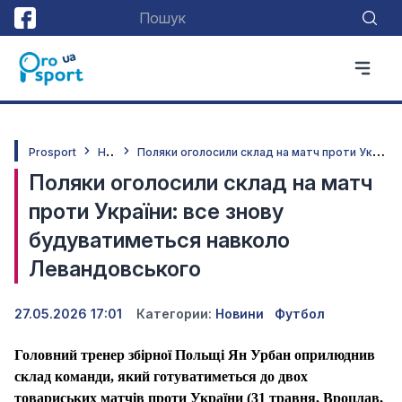
Н
овини
П
оляки оголосили склад на матч проти України: все знову будуватиметься навколо Левандовського
Prosport
Поляки оголосили склад на матч
проти України: все знову
будуватиметься навколо
Левандовського
27.05.2026 17:01
Категории:
Новини
Футбол
Головний тренер збірної Польщі Ян Урбан оприлюднив
склад команди, який готуватиметься до двох
товариських матчів проти
України
(31 травня, Вроцлав,