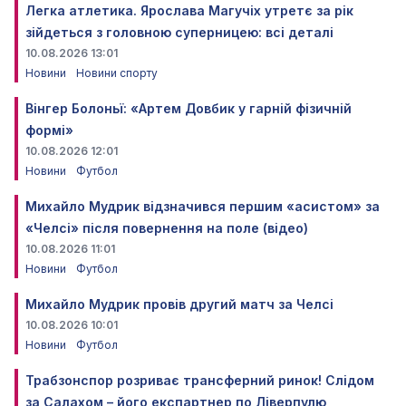
Легка атлетика. Ярослава Магучіх утретє за рік
зійдеться з головною суперницею: всі деталі
10.08.2026 13:01
Новини
Новини спорту
Вінгер Болоньї: «Артем Довбик у гарній фізичній
формі»
10.08.2026 12:01
Новини
Футбол
Михайло Мудрик відзначився першим «асистом» за
«Челсі» після повернення на поле (відео)
10.08.2026 11:01
Новини
Футбол
Михайло Мудрик провів другий матч за Челсі
10.08.2026 10:01
Новини
Футбол
Трабзонспор розриває трансферний ринок! Слідом
за Салахом – його експартнер по Ліверпулю