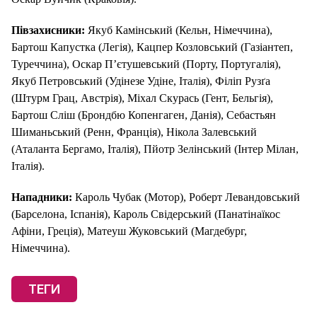
Півзахисники:
Якуб Камінський (Кельн, Німеччина),
Бартош Капустка (Легія), Кацпер Козловський (Газіантеп,
Туреччина), Оскар П’єтушевський (Порту, Португалія),
Якуб Петровський (Удінезе Удіне, Італія), Філіп Рузґа
(Штурм Грац, Австрія), Мiхал Скурась (Гент, Бельгія),
Бартош Сліш (Брондбю Копенгаген, Данія), Себастьян
Шиманьський (Ренн, Франція), Нікола Залевський
(Аталанта Бергамо, Італія), Пйотр Зелінський (Інтер Мілан,
Італія).
Нападники:
Кароль Чубак (Мотор), Роберт Левандовський
(Барселона, Іспанія), Кароль Свідерський (Панатінаїкос
Афіни, Греція), Матеуш Жуковський (Магдебург,
Німеччина).
ТЕГИ