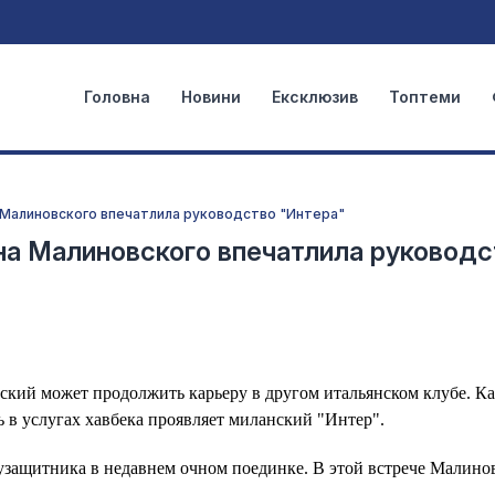
Головна
Новини
Ексклюзив
Топтеми
 Малиновского впечатлила руководство "Интера"
на Малиновского впечатлила руководс
ий может продолжить карьеру в другом итальянском клубе. Ка
ь в услугах хавбека проявляет миланский "Интер".
лузащитника в недавнем очном поединке. В этой встрече Малино