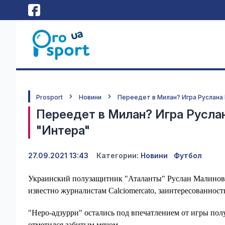
Prosport
Новини
Переедет в Милан? Игра Руслана
Переедет в Милан? Игра Русла
"Интера"
27.09.2021 13:43
Категории:
Новини
Футбол
Украинский полузащитник "Аталанты" Руслан Малиновск
известно журналистам Calciomercato, заинтересованност
"Неро-адзурри" остались под впечатлением от игры по
отметился забитым мячом.