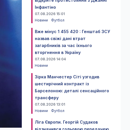
відкрите протистояння з Джанні
Інфантіно
07.08.2026 15:01
Новини
Футбол
Вже мінус 1 455 420 : Генштаб ЗСУ
назвав свіжі дані втрат
загарбників за час їхнього
вторгнення в Україну
07.08.2026 14:04
Новини
Зірка Манчестер Сіті узгодив
шестирічний контракт із
Барселоною: деталі сенсаційного
трансферу
07.08.2026 13:01
Новини
Футбол
Ліга Європи. Георгій Судаков
відзначився гольовою передачею