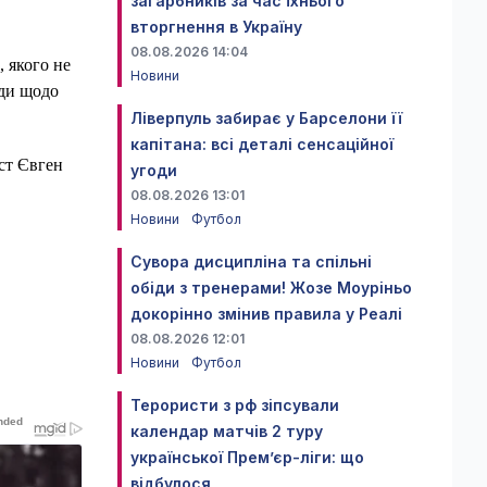
загарбників за час їхнього
вторгнення в Україну
08.08.2026 14:04
 якого не
Новини
оди щодо
Ліверпуль забирає у Барселони її
капітана: всі деталі сенсаційної
іст Євген
угоди
08.08.2026 13:01
Новини
Футбол
Сувора дисципліна та спільні
обіди з тренерами! Жозе Моуріньо
докорінно змінив правила у Реалі
08.08.2026 12:01
Новини
Футбол
Терористи з рф зіпсували
календар матчів 2 туру
української Прем’єр-ліги: що
відбулося