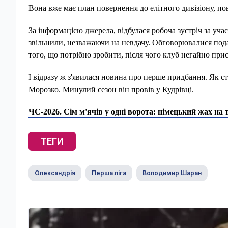
Вона вже має план повернення до елітного дивізіону, по
За інформацією джерела, відбулася робоча зустріч за уч
звільнили, незважаючи на невдачу. Обговорювалися под
того, що потрібно зробити, після чого клуб негайно при
І відразу ж з'явилася новина про перше придбання. Як с
Морозко. Минулий сезон він провів у Кудрівці.
ЧС-2026. Сім м'ячів у одні ворота: німецький жах на 
ТЕГИ
Олександрія
Перша ліга
Володимир Шаран