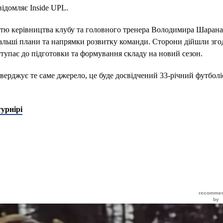
відомляє Inside UPL.
астю керівництва клубу та головного тренера Володимира Шарана,
альші плани та напрямки розвитку команди. Сторони дійшли зг
ступає до підготовки та формування складу на новий сезон.
тверджує те саме джерело, це буде досвідчений 33-річний футбол
турнірі