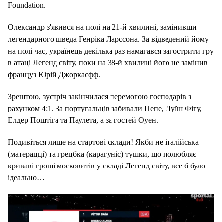
Foundation.
Олександр з'явився на полі на 21-й хвилині, замінивши
легендарного шведа Генріка Ларссона. За відведений йому
на полі час, українець декілька раз намагався загострити гру
в атаці Легенд світу, поки на 38-й хвилині його не замінив
француз Юрій Джоркаєфф.
Зрештою, зустріч закінчилася перемогою господарів з
рахунком 4:1. За португальців забивали Пепе, Луїш Фігу,
Елдер Поштіга та Паулета, а за гостей Оуен.
Подивіться лише на стартові склади! Якби не італійська
(матерацці) та грецбка (карагуніс) тушки, що полюбляє
криваві гроші московитів у складі Легенд світу, все б було
ідеально…