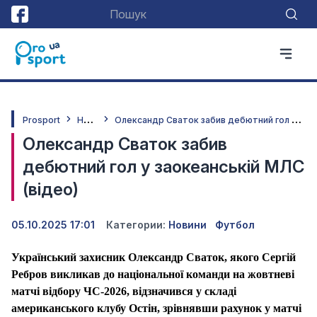
Н
овини
О
лександр Сваток забив дебютний гол у заокеанській МЛС (відео)
Prosport
Олександр Сваток забив
дебютний гол у заокеанській МЛС
(відео)
05.10.2025 17:01
Категории:
Новини
Футбол
Український захисник Олександр Сваток, якого Сергій
Ребров викликав до національної команди на жовтневі
матчі відбору ЧС-2026, відзначився у складі
американського клубу Остін, зрівнявши рахунок у матчі