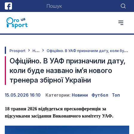
Н
овини
О
фіційно. В УАФ призначили дату, коли буде названо ім’я нового тренера збірної України
Prosport
Офіційно. В УАФ призначили дату,
коли буде названо ім’я нового
тренера збірної України
15.05.2026 16:10
Категории:
Новини
Футбол
Топ
18 травня 2026 відбудеться пресконференція за
підсумками засідання Виконавчого комітету УАФ.