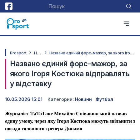
Н
овини
Н
азвано єдиний форс-мажор, за якого Ігоря Костюка відправлять у відставку
Prosport
Названо єдиний форс-мажор, за
якого Ігоря Костюка відправлять
у відставку
10.05.2026 15:01
Категории:
Новини
Футбол
Журналіст ТаТоТаке Михайло Співаковський назвав
єдину умову, через яку Ігоря Костюка можуть звільнити з
посади головного тренера Динамо