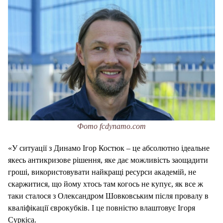
Фото fcdynamo.com
«У ситуації з Динамо Ігор Костюк – це абсолютно ідеальне
якесь антикризове рішення, яке дає можливість заощадити
гроші, використовувати найкращі ресурси академій, не
скаржитися, що йому хтось там когось не купує, як все ж
таки сталося з Олександром Шовковським після провалу в
кваліфікації єврокубків. І це повністю влаштовує Ігоря
Суркіса.