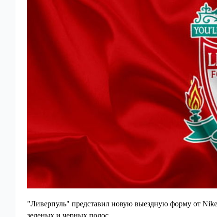
"Ливерпуль" представил новую выездную форму от Nike
зеленых и черных полос.