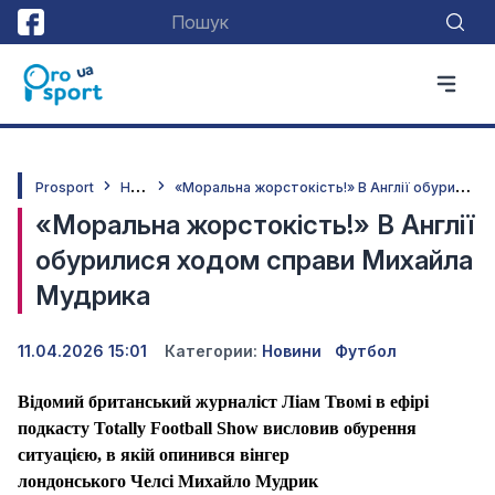
Н
овини
«
Моральна жорстокість!» В Англії обурилися ходом справи Михайла Мудрика
Prosport
«Моральна жорстокість!» В Англії
обурилися ходом справи Михайла
Мудрика
11.04.2026 15:01
Категории:
Новини
Футбол
Відомий британський журналіст Ліам Твомі в ефірі
подкасту Totally Football Show висловив обурення
ситуацією, в якій опинився вінгер
лондонського Челсі Михайло Мудрик