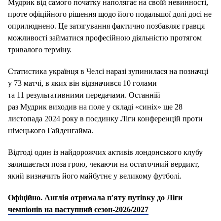
Мудрик від самого початку наполягає на своїй невинності,
проте офіційного рішення щодо його подальшої долі досі не
оприлюднено. Це затягування фактично позбавляє гравця
можливості займатися професійною діяльністю протягом
тривалого терміну.
Статистика українця в Челсі наразі зупинилася на позначці
у 73 матчі, в яких він відзначився 10 голами
та 11 результативними передачами. Останній
раз Мудрик виходив на поле у складі «синіх» ще 28
листопада 2024 року в поєдинку Ліги конференцій проти
німецького Гайденгайма.
Відтоді один із найдорожчих активів лондонського клубу
залишається поза грою, чекаючи на остаточний вердикт,
який визначить його майбутнє у великому футболі.
Офіційно. Англія отримала п'яту путівку до Ліги
чемпіонів на наступний сезон-2026/2027