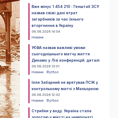
Вже мінус 1 454 210 : Генштаб ЗСУ
назвав свіжі дані втрат
загарбників за час їхнього
вторгнення в Україну
06.08.2026 14:04
Новини
УЄФА назвав важливі умови
сьогоднішнього матчу життя
Динамо у Лізі конференцій: деталі
06.08.2026 13:01
Новини
Футбол
Ілля Забарний не врятував ПСЖ у
контрольному матчі з Мальоркою
06.08.2026 12:02
Новини
Футбол
Стрибки у воду. Україна стала
золотою у міксті на чемпіонаті