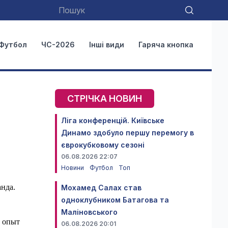
Футбол
ЧС-2026
Інші види
Гаряча кнопка
СТРІЧКА НОВИН
Ліга конференцій. Київське
Динамо здобуло першу перемогу в
єврокубковому сезоні
06.08.2026 22:07
Новини
Футбол
Топ
анда.
Мохамед Салах став
одноклубником Батагова та
Маліновського
о опыт
06.08.2026 20:01