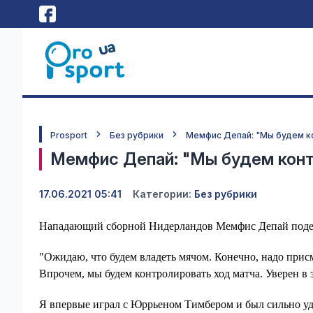
Prosport
Без рубрики
Мемфис Депай: "Мы будем к
Мемфис Депай: "Мы будем конт
17.06.2021 05:41
Категории:
Без рубрики
Нападающий сборной Нидерландов Мемфис Депай подели
"Ожидаю, что будем владеть мячом. Конечно, надо прис
Впрочем, мы будем контролировать ход матча. Уверен в 
Я впервые играл с Юррьеном Тимбером и был сильно уди