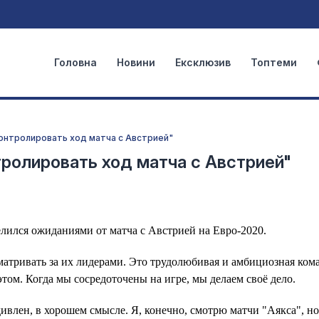
Головна
Новини
Ексклюзив
Топтеми
онтролировать ход матча с Австрией"
ролировать ход матча с Австрией"
лся ожиданиями от матча с Австрией на Евро-2020.
матривать за их лидерами. Это трудолюбивая и амбициозная ком
этом. Когда мы сосредоточены на игре, мы делаем своё дело.
влен, в хорошем смысле. Я, конечно, смотрю матчи "Аякса", н