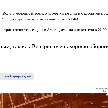
. Все это молодые игроки, о которых я не знал и с которыми пре
вы", -- цитирует Депая официальный сайт УЕФА.
трии состоится сегодня в Амстердаме. начало встречи в 22.00.
ым, так как Венгрия очень хорошо оборон
борная Нидерландов