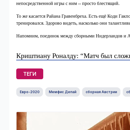
непосредственной игры с ним -- просто блестящий.
То же касается Райана Гравенбреха. Есть ещё Коди Гакпо
тренировался. Здорово видеть, насколько они талантли
Напомним, поединок между сборными Нидерландов и Авс
Криштиану Роналду: “Матч был сложн
ТЕГИ
Евро-2020
Мемфис Депай
сборная Австрии
с