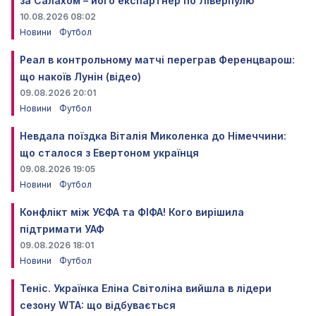
за Салахом – його експартнер по Ліверпулю
10.08.2026 08:02
Новини
Футбол
Реал в контрольному матчі переграв Ференцварош:
що накоїв Лунін (відео)
09.08.2026 20:01
Новини
Футбол
Невдала поїздка Віталія Миколенка до Німеччини:
що сталося з Евертоном українця
09.08.2026 19:05
Новини
Футбол
Конфлікт між УЄФА та ФІФА! Кого вирішила
підтримати УАФ
09.08.2026 18:01
Новини
Футбол
Теніс. Українка Еліна Світоліна вийшла в лідери
сезону WTA: що відбувається