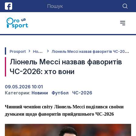
Н
овини
Л
іонель Мессі назвав фаворитів ЧС-2026: хто вони
Prosport
Ліонель Мессі назвав фаворитів
ЧС-2026: хто вони
09.05.2026 10:01
Категории:
Новини
Футбол
ЧС-2026
Чинний чемпіон світу Ліонель Мессі поділився своїми
думками щодо фаворитів прийдешнього ЧС-2026