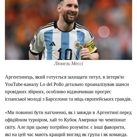
Ліонель Мессі
Аргентинець, який готується захищати титул, в інтерв'ю
YouTube-каналу Lo del Pollo детально проаналізував шанси
провідних збірних, особливо відзначивши прогрес
іспанської молоді з Барселони та міць європейських гpaндів.
«Ми повинні бути натхненні, як і завжди в Аргентині перед
офіційним турніром, хай то Кубок Америки чи чемпіонат
світу. Але при цьому потрібно розуміти: є інші фаворити,
які на цей час мають кращий вигляд як група і як команда.