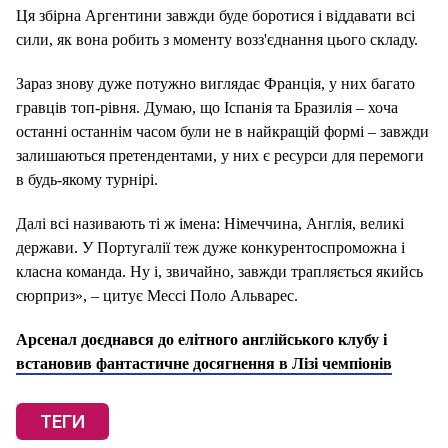
Ця збірна Аргентини завжди буде боротися і віддавати всі
сили, як вона робить з моменту возз'єднання цього складу.
Зараз знову дуже потужно виглядає Франція, у них багато
гравців топ-рівня. Думаю, що Іспанія та Бразилія – хоча
останні останнім часом були не в найкращій формі – завжди
залишаються претендентами, у них є ресурси для перемоги
в будь-якому турнірі.
Далі всі називають ті ж імена: Німеччина, Англія, великі
держави. У Португалії теж дуже конкурентоспроможна і
класна команда. Ну і, звичайно, завжди трапляється якийсь
сюрприз», – цитує Мессі Поло Альварес.
Арсенал доєднався до елітного англійського клубу і
встановив фантастичне досягнення в Лізі чемпіонів
ТЕГИ