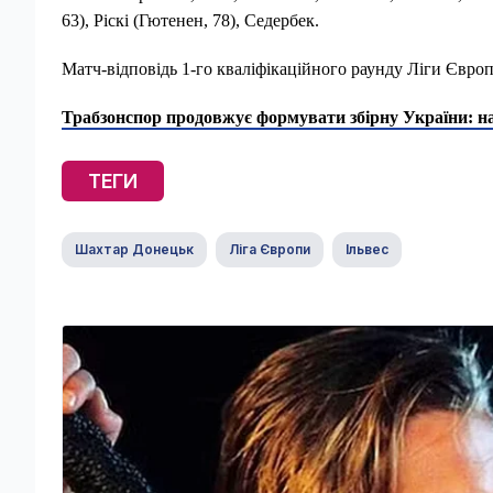
63), Ріскі (Гютенен, 78), Седербек.
Матч-відповідь 1-го кваліфікаційного раунду Ліги Європ
Трабзонспор продовжує формувати збірну України: на
ТЕГИ
Шахтар Донецьк
Ліга Європи
Ільвес