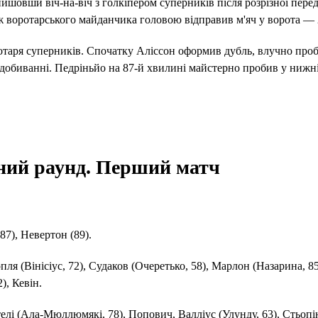
йшовши віч-на-віч з голкіпером суперників після розрізної перед
ж воротарського майданчика головою відправив м'яч у ворота — 
отаря суперників. Спочатку Аліссон оформив дубль, влучно про
а добиванні. Педріньйо на 87-й хвилині майстерно пробив у нижні
йний раунд. Перший матч
(87), Невертон (89).
ля (Вінісіус, 72), Судаков (Очеретько, 58), Марлон (Назарина, 85
), Кевін.
елі (Ала-Мюллюмякі, 78), Попович, Валліус (Улунду, 63), Стьопі