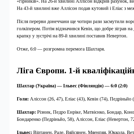
«гірників». На 26-й хвилині Аллісон відкрив рахунок, ви
На 43-й хвилині вже Аллісон подав кутовий і Еліас з ме
Після перерви донеччани ще чотири рази засмутили вор
голкіпером. Потім відзначився Кевін, що добре зіграв н
крапку у зустрічі на 89-й хвилині поставив Невертон.
Отже, 6:0 — розгромна перемога Шахтаря.
Ліга Європи. 1-й кваліфікаці
Шахтар (Україна) — Ільвес (Фінляндія) — 6:0 (2:0)
Голи:
Аліссон (26, 47), Еліас (43), Кевін (74), Педріньйо 
Шахтар:
Різник, Педро Енріке, Матвієнко, Бондар, Коноп
Бондаренко (Педріньйо, 58), Аліссон, Еліас (Невертон, 72
Ільвес:
Віртанен, Рале, Вяйсянен, Мяенпяя, Юккола, Вет