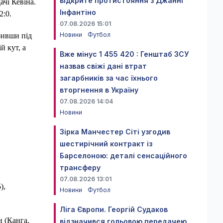
відкрите протистояння з Джанні
ачі Кевіна.
Інфантіно
2:0.
07.08.2026 15:01
Новини
Футбол
бивши під
й кут, а
Вже мінус 1 455 420 : Генштаб ЗСУ
назвав свіжі дані втрат
загарбників за час їхнього
вторгнення в Україну
07.08.2026 14:04
Новини
Зірка Манчестер Сіті узгодив
шестирічний контракт із
Барселоною: деталі сенсаційного
трансферу
07.08.2026 13:01
),
Новини
Футбол
Ліга Європи. Георгій Судаков
н (Канга,
відзначився гольовою передачею