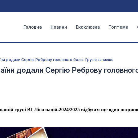
Головна
Новини
Ексклюзив
Топтеми
аїни додали Сергію Реброву головного болю: Грузія запалює
країни додали Сергію Реброву головног
 нашій групі В1 Ліги націй-2024/2025 відбувся ще один поєдино