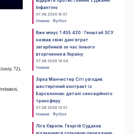
відкрите протистояння з Джанні
Інфантіно
07.08.2026 15:01
Новини
Футбол
Вже мінус 1 455 420 : Генштаб ЗСУ
назвав свіжі дані втрат
загарбників за час їхнього
вторгнення в Україну
07.08.2026 14:04
Новини
пахіу, 72),
Зірка Манчестер Сіті узгодив
шестирічний контракт із
теїшвілі,
Барселоною: деталі сенсаційного
трансферу
07.08.2026 13:01
Новини
Футбол
Ліга Європи. Георгій Судаков
відзначився гольовою передачею