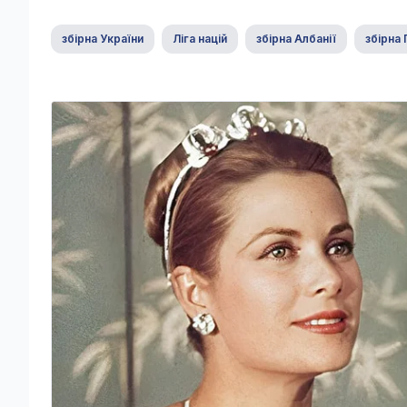
збірна України
Ліга націй
збірна Албанії
збірна 