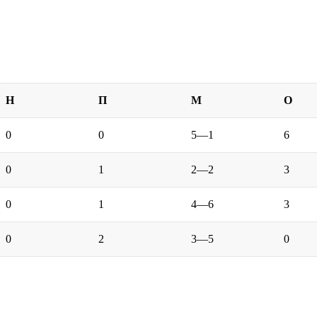
Н
П
М
О
0
0
5—1
6
0
1
2—2
3
0
1
4—6
3
0
2
3—5
0