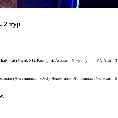
. 2 тур
айрамі (Узуні, 81), Рамадані, Асллані, Ходжа (Лачі, 61), Асані (С
швілі (Алтунашвілі, 90+3), Чекветадзе, Лочошвілі, Гвелесіані, Кі
.
9),