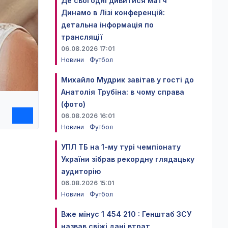
Де сьогодні дивитися матч
Динамо в Лізі конференцій:
детальна інформація по
трансляції
06.08.2026 17:01
Новини
Футбол
Михайло Мудрик завітав у гості до
Анатолія Трубіна: в чому справа
(фото)
06.08.2026 16:01
Новини
Футбол
УПЛ ТБ на 1-му турі чемпіонату
України зібрав рекордну глядацьку
аудиторію
06.08.2026 15:01
Новини
Футбол
Вже мінус 1 454 210 : Генштаб ЗСУ
назвав свіжі дані втрат