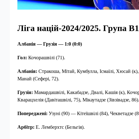
Ліга націй-2024/2025. Група В1
Албанія — Грузія — 1:0 (0:0)
Гол:
Кочорашвілі (71).
Албанія:
Стракоша, Мітай, Кумбулла, Ісмаїлі, Хюсай (к), Б
Манай (Сефері, 72).
Грузія:
Мамардашвілі, Какабадзе, Двалі, Кашія (к), Кочора
Кварацхелія (Давіташвілі, 75), Мікаутадзе (Зівзівадзе, 86)
Попереджені:
Узуні (90) — Кітеїшвілі (84), Чекветадзе (8
Арбітр:
Е. Лемберхтс (Бельгія).