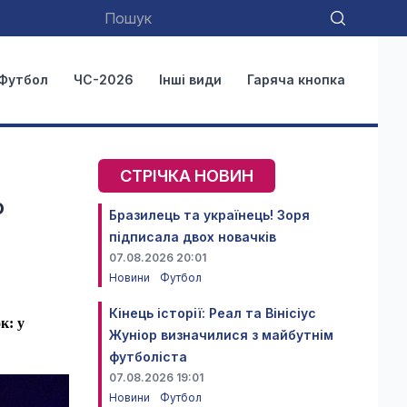
Футбол
ЧС-2026
Інші види
Гаряча кнопка
СТРІЧКА НОВИН
о
Бразилець та українець! Зоря
підписала двох новачків
07.08.2026 20:01
Новини
Футбол
Кінець історії: Реал та Вінісіус
к: у
Жуніор визначилися з майбутнім
футболіста
07.08.2026 19:01
Новини
Футбол