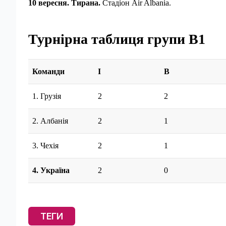
10 вересня. Тирана.
Стадіон Air Albania.
Турнірна таблиця групи В1
Команди
І
В
1. Грузія
2
2
2. Албанія
2
1
3. Чехія
2
1
4. Україна
2
0
ТЕГИ