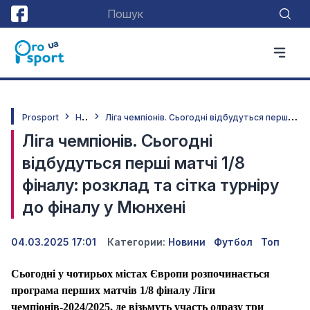
Н
овини
Л
іга чемпіонів. Сьогодні відбудуться перші матчі 1/8 фіналу: розклад та сітка турніру до фіналу у Мюнхені
Prosport
Ліга чемпіонів. Сьогодні
відбудуться перші матчі 1/8
фіналу: розклад та сітка турніру
до фіналу у Мюнхені
04.03.2025 17:01
Категории:
Новини
Футбол
Топ
Сьогодні у чотирьох містах Європи розпочинається
програма перших матчів 1/8 фіналу Ліги
чемпіонів-2024/2025, де візьмуть участь одразу три