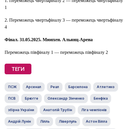
1. Переможець чвертьфіналу 2 — переможець чвертьфіналу
1
2. Переможець чвертьфіналу 3 — переможець чвертьфіналу
4
Фінал. 31.05.2025. Мюнхен. Альянц-Арена
Переможець півфіналу 1 — переможець півфіналу 2
ТЕГИ
ПСЖ
Арсенал
Реал
Барселона
Атлетико
ПСВ
Брюгге
Олександр Зінченко
Бенфіка
збірна України
Анатолій Трубін
Ліга чемпіонів
Андрій Лунін
Лілль
Ліверпуль
Астон Вілла