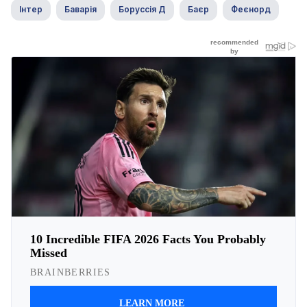
Інтер
Баварія
Боруссія Д
Баєр
Феєнорд