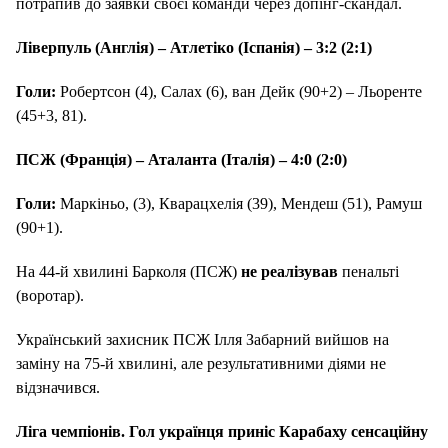
потрапив до заявки своєї команди через допінг-скандал.
Ліверпуль (Англія) – Атлетіко (Іспанія) – 3:2 (2:1)
Голи:
Робертсон (4), Салах (6), ван Дейк (90+2) – Льоренте
(45+3, 81).
ПСЖ (Франція) – Аталанта (Італія) – 4:0 (2:0)
Голи:
Маркіньо, (3), Кварацхелія (39), Мендеш (51), Рамуш
(90+1).
На 44-й хвилині Барколя (ПСЖ)
не реалізував
пенальті
(воротар).
Український захисник ПСЖ Ілля Забарний вийшов на
заміну на 75-й хвилині, але результативними діями не
відзначився.
Ліга чемпіонів. Гол українця приніс Карабаху сенсаційну