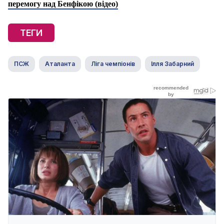
перемогу над Бенфікою (відео)
ТЕГИ
ПСЖ
Аталанта
Ліга чемпіонів
Ілля Забарний