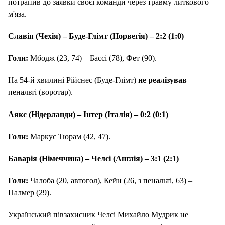
потрапив до заявки своєї команди через травму литкового
м'яза.
Славія (Чехія) – Буде-Глімт (Норвегія) – 2:2 (1:0)
Голи:
Мбодж (23, 74) – Бассі (78), Фет (90).
На 54-й хвилині Рійснес (Буде-Глімт)
не реалізував
пенальті (воротар).
Аякс (Нідерланди) – Інтер (Італія) – 0:2 (0:1)
Голи:
Маркус Тюрам (42, 47).
Баварія (Німеччина) – Челсі (Англія) – 3:1 (2:1)
Голи:
Чалоба (20, автогол), Кейн (26, з пенальті, 63) –
Палмер (29).
Український півзахисник Челсі Михайло Мудрик не