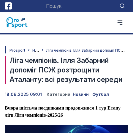
Н
овини
Л
іга чемпіонів. Ілля Забарний допоміг ПСЖ розтрощити Аталанту: всі результати середи
Prosport
Ліга чемпіонів. Ілля Забарний
допоміг ПСЖ розтрощити
Аталанту: всі результати середи
18.09.2025 09:01
Категории:
Новини
Футбол
Вчора шістьма поєдинками продовжився 1 тур Етапу
ліги Ліги чемпіонів-2025/26