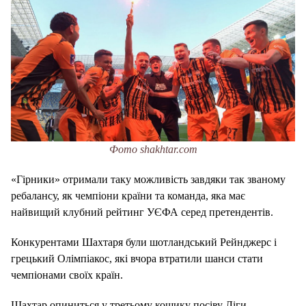
Фото shakhtar.com
«Гірники» отримали таку можливість завдяки так званому
ребалансу, як чемпіони країни та команда, яка має
найвищий клубний рейтинг УЄФА серед претендентів.
Конкурентами Шахтаря були шотландський Рейнджерс і
грецький Олімпіакос, які вчора втратили шанси стати
чемпіонами своїх країн.
Шахтар опиниться у третьому кошику посіву Ліги