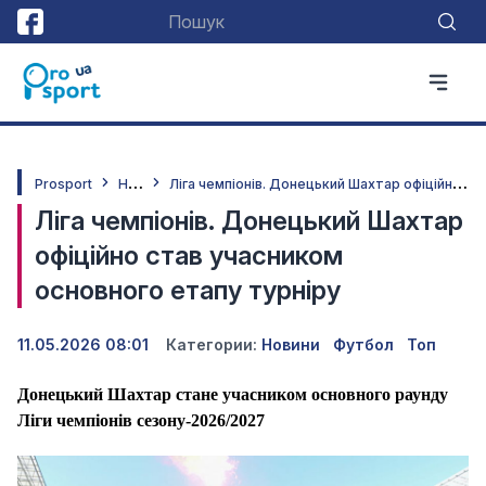
Н
овини
Л
іга чемпіонів. Донецький Шахтар офіційно став учасником основного етапу турніру
Prosport
Ліга чемпіонів. Донецький Шахтар
офіційно став учасником
основного етапу турніру
11.05.2026 08:01
Категории:
Новини
Футбол
Топ
Донецький Шахтар стане учасником основного раунду
Ліги чемпіонів сезону-2026/2027