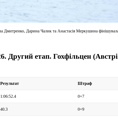
а Дмитренко, Дарина Чалик та Анастасія Меркушина фінішувала
26. Другий етап. Гохфільцен (Австрі
Результат
Штраф
1:06:52.4
0+7
40.3
0+9