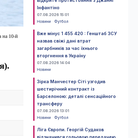
відкрите протистояння з Джанні
Інфантіно
07.08.2026 15:01
Новини
Футбол
Вже мінус 1 455 420 : Генштаб ЗСУ
 на 10-й
назвав свіжі дані втрат
загарбників за час їхнього
вторгнення в Україну
07.08.2026 14:04
я).
Новини
Зірка Манчестер Сіті узгодив
шестирічний контракт із
Барселоною: деталі сенсаційного
трансферу
07.08.2026 13:01
Новини
Футбол
Ліга Європи. Георгій Судаков
відзначився гольовою передачею