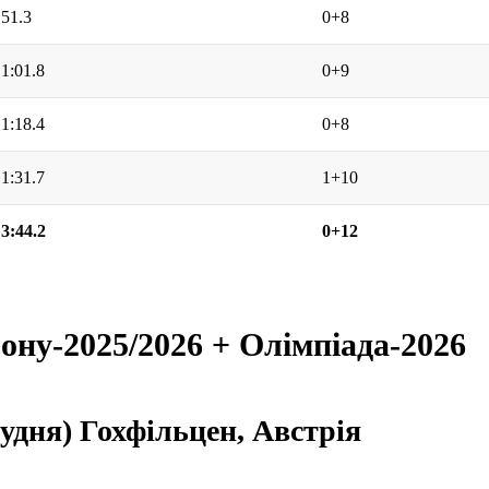
51.3
0+8
1:01.8
0+9
1:18.4
0+8
1:31.7
1+10
3:44.2
0+12
лону-2025/2026 + Олімпіада-2026
рудня) Гохфільцен, Австрія