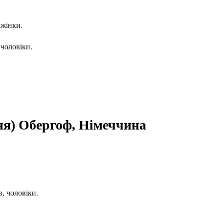
 жінки.
 чоловіки.
чня) Обергоф, Німеччина
в, чоловіки.