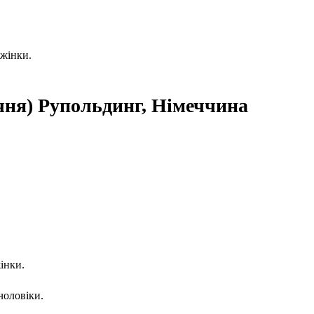
 жінки.
ічня) Рупольдинг, Німеччина
інки.
чоловіки.