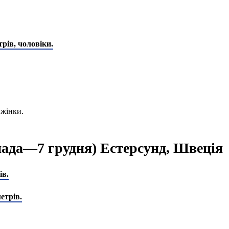
трів, чоловіки.
 жінки.
опада—7 грудня) Естерсунд, Швеція
ів.
етрів.