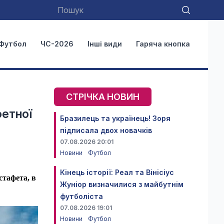
Футбол
ЧС-2026
Інші види
Гаряча кнопка
СТРІЧКА НОВИН
фетної
Бразилець та українець! Зоря
підписала двох новачків
07.08.2026 20:01
Новини
Футбол
Кінець історії: Реал та Вінісіус
стафета, в
Жуніор визначилися з майбутнім
футболіста
07.08.2026 19:01
Новини
Футбол