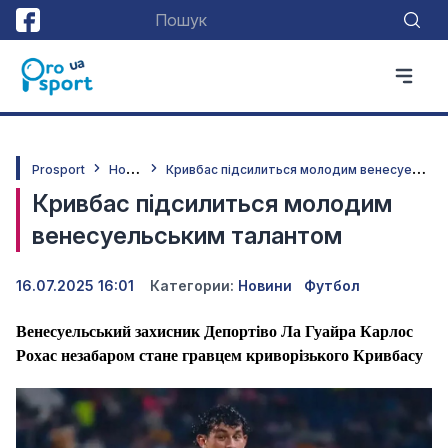
Н
овини
К
ривбас підсилиться молодим венесуельським талантом
Prosport
Кривбас підсилиться молодим
венесуельським талантом
16.07.2025 16:01
Категории:
Новини
Футбол
Венесуельський захисник Депортіво Ла Гуайра Карлос
Рохас незабаром стане гравцем криворізького Кривбасу