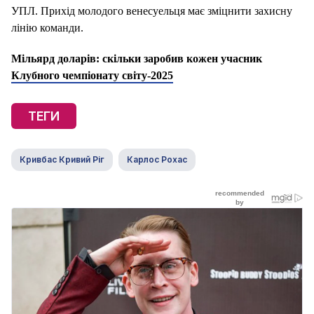
УПЛ. Прихід молодого венесуельця має зміцнити захисну
лінію команди.
Мільярд доларів: скільки заробив кожен учасник
Клубного чемпіонату світу-2025
ТЕГИ
Кривбас Кривий Ріг
Карлос Рохас