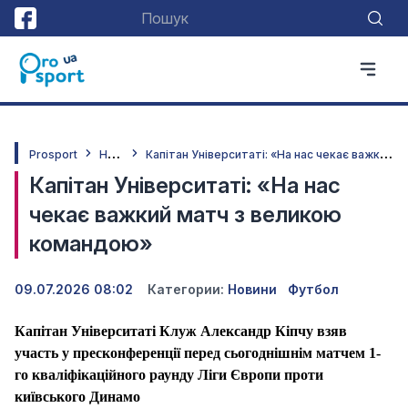
Н
овини
К
апітан Університаті: «На нас чекає важкий матч з великою командою»
Prosport
Капітан Університаті: «На нас
чекає важкий матч з великою
командою»
09.07.2026 08:02
Категории:
Новини
Футбол
Капітан Університаті Клуж Александр Кіпчу взяв
участь у пресконференції перед сьогоднішнім матчем 1-
го кваліфікаційного раунду Ліги Європи проти
київського Динамо