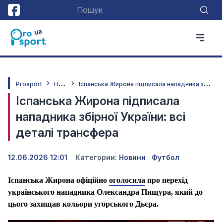
Н
овини
І
спанська Жирона підписала нападника збірної України: всі деталі трансфера
Prosport
Іспанська Жирона підписала
нападника збірної України: всі
деталі трансфера
12.06.2026 12:01
Категории:
Новини
Футбол
Іспанська Жирона офіційно
оголосила
про перехід
українського нападника Олександра Пищура, який до
цього захищав кольори угорського Дьєра.