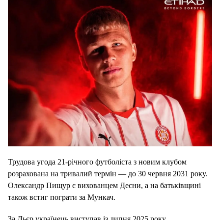
Трудова угода 21-річного футболіста з новим клубом
розрахована на тривалий термін — до 30 червня 2031 року.
Олександр Пищур є вихованцем Десни, а на батьківщині
також встиг пограти за Мункач.
За Дьєр українець виступав із липня 2025 року,