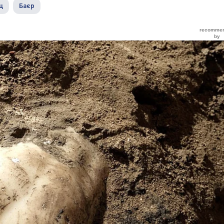
ц
Баєр