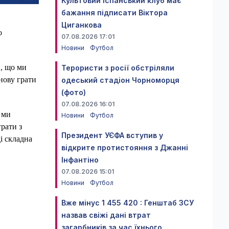
Культовий іспанський клуб має
бажання підписати Віктора
Циганкова
о
07.08.2026 17:01
Новини
Футбол
и, що ми
Терористи з росії обстріляли
нову грати
одеський стадіон Чорноморця
(фото)
07.08.2026 16:01
 ми
Новини
Футбол
рати з
Президент УЄФА вступив у
і складна
відкрите протистояння з Джанні
Інфантіно
07.08.2026 15:01
Новини
Футбол
Вже мінус 1 455 420 : Генштаб ЗСУ
назвав свіжі дані втрат
загарбників за час їхнього