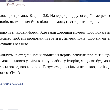
Хабі Алонсо
 вдома розгромила Баєр —
3:0
. Напередодні другої серії німецьког
овів, яким чином його підопічні можуть створити подвиг.
ваючи в чудовій формі. Але зараз хороший момент, щоб показат
жливо, щоб ми продовжили грати в Лізі чемпіонів, щоб він міг з
обування без Фло.
рийдуть на стадіон. Вони повинні з першої секунди повірити, що
а може надовго увійти в нашу особисту історію, якщо ми будемо г
ю та холодною головою. Розуміємо, наскільки це важко, але інод
лонсо УЄФА.
 в чому справа