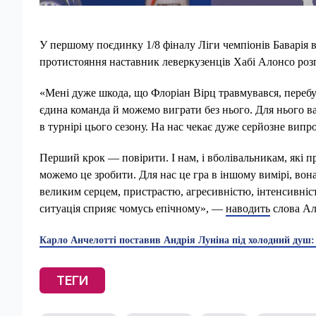
У першому поєдинку 1/8 фіналу Ліги чемпіонів Баварія
протистояння наставник леверкузенців Хабі Алонсо розп
«Мені дуже шкода, що Флоріан Вірц травмувався, перебу
єдина команда й можемо виграти без нього. Для нього ва
в турнірі цього сезону. На нас чекає дуже серйозне випр
Перший крок — повірити. І нам, і вболівальникам, які п
можемо це зробити. Для нас це гра в іншому вимірі, вон
великим серцем, пристрастю, агресивністю, інтенсивніст
ситуація сприяє чомусь епічному», —
наводить
слова А
Карло Анчелотті поставив Андрія Луніна під холодний душ:
ТЕГИ