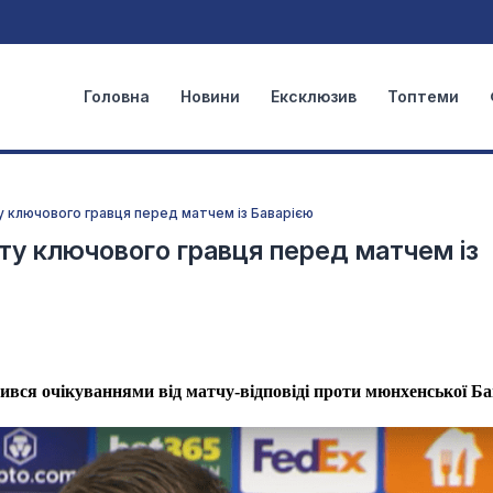
Головна
Новини
Ексклюзив
Топтеми
у ключового гравця перед матчем із Баварією
ату ключового гравця перед матчем із
ився очікуваннями від матчу-відповіді проти мюнхенської Бав