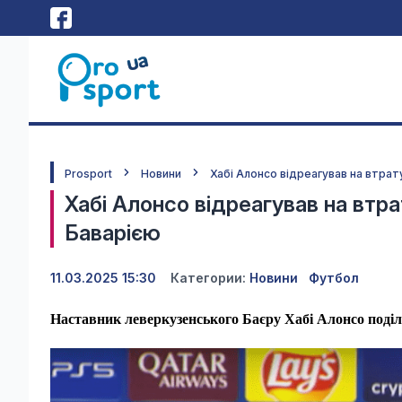
Prosport
Новини
Хабі Алонсо відреагував на втрат
Хабі Алонсо відреагував на втр
Баварією
11.03.2025 15:30
Категории:
Новини
Футбол
Наставник леверкузенського Баєру Хабі Алонсо поділ