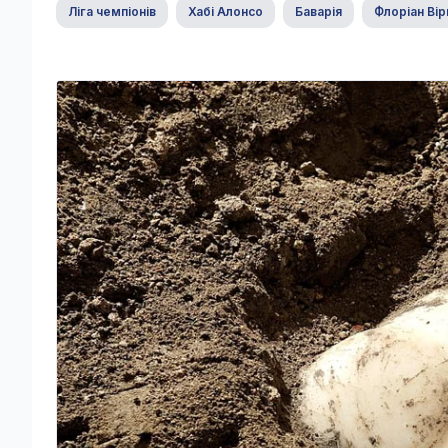
Ліга чемпіонів
Хабі Алонсо
Баварія
Флоріан Вір